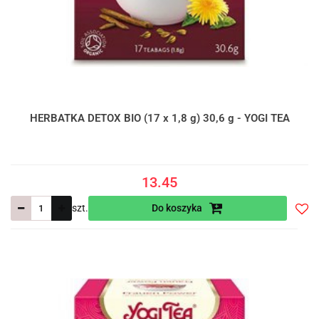
HERBATKA DETOX BIO (17 x 1,8 g) 30,6 g - YOGI TEA
13.45
szt.
Do koszyka
Do
prze