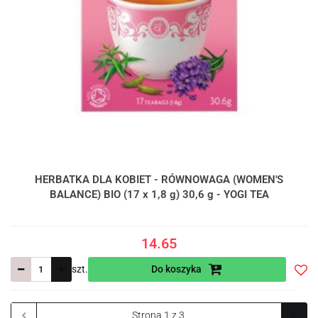
HERBATKA DLA KOBIET - RÓWNOWAGA (WOMEN'S
BALANCE) BIO (17 x 1,8 g) 30,6 g - YOGI TEA
14.65
szt.
Do koszyka
Do
prze