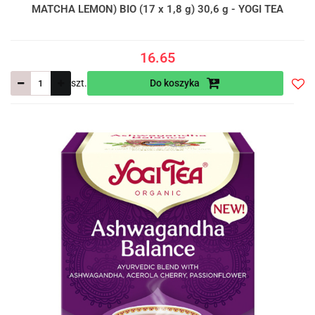
MATCHA LEMON) BIO (17 x 1,8 g) 30,6 g - YOGI TEA
16.65
szt.
Do koszyka
Do
prze