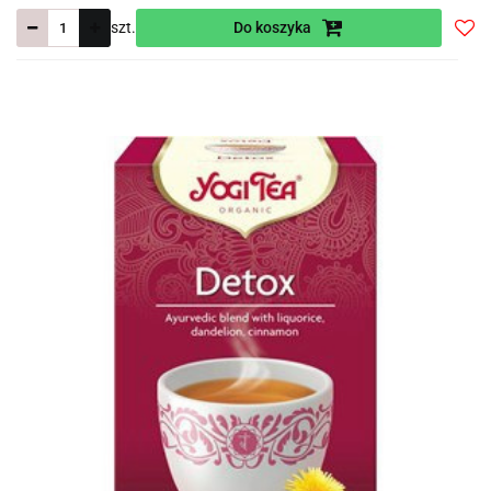
szt.
Do koszyka
Do
prze