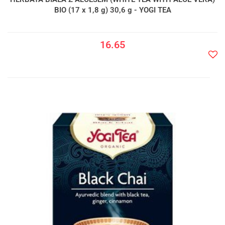
BIO (17 x 1,8 g) 30,6 g - YOGI TEA
16.65
Do
prze