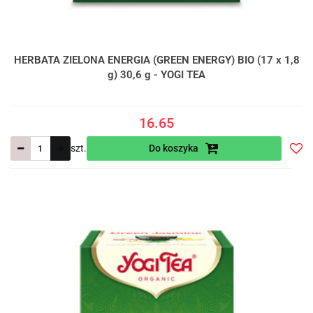
HERBATA ZIELONA ENERGIA (GREEN ENERGY) BIO (17 x 1,8
g) 30,6 g - YOGI TEA
16.65
szt.
Do koszyka
Do
prze