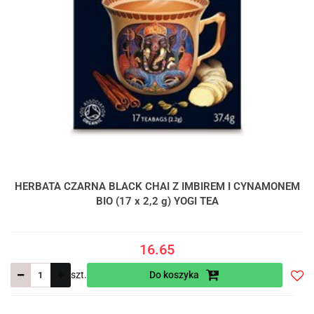
HERBATA CZARNA BLACK CHAI Z IMBIREM I CYNAMONEM
BIO (17 x 2,2 g) YOGI TEA
16.65
szt.
Do koszyka
Do
prze