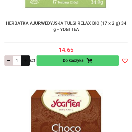
HERBATKA AJURWEDYJSKA TULSI RELAX BIO (17 x 2 g) 34
g - YOGI TEA
14.65
szt.
Do koszyka
Do
prze