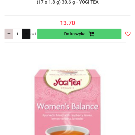
(17 x 1,8 g) 30,6 g - YOGI TEA
13.70
szt.
Do koszyka
Do
prze