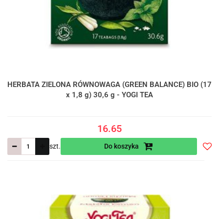
HERBATA ZIELONA RÓWNOWAGA (GREEN BALANCE) BIO (17
x 1,8 g) 30,6 g - YOGI TEA
16.65
szt.
Do koszyka
Do
prze