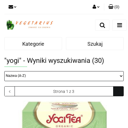
(
0
)
Zaloguj się
Zarejestruj się
Dodaj zgłoszenie
Kategorie
Szukaj
"yogi" - Wyniki wyszukiwania (30)