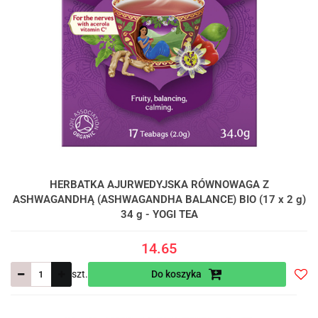
HERBATKA AJURWEDYJSKA RÓWNOWAGA Z
ASHWAGANDHĄ (ASHWAGANDHA BALANCE) BIO (17 x 2 g)
34 g - YOGI TEA
14.65
szt.
Do koszyka
Do
prze