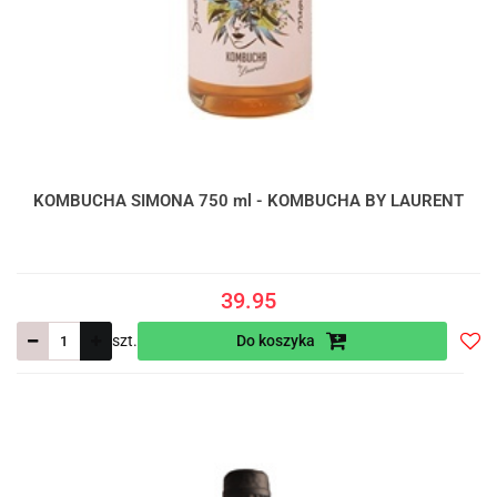
KOMBUCHA SIMONA 750 ml - KOMBUCHA BY LAURENT
39.95
szt.
Do koszyka
Do
prze