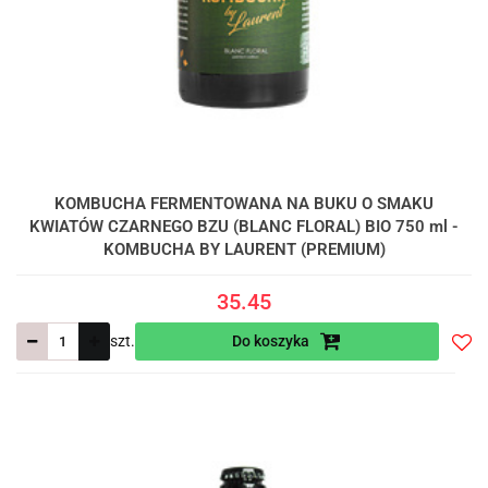
KOMBUCHA FERMENTOWANA NA BUKU O SMAKU
KWIATÓW CZARNEGO BZU (BLANC FLORAL) BIO 750 ml -
KOMBUCHA BY LAURENT (PREMIUM)
35.45
szt.
Do koszyka
Do
prze