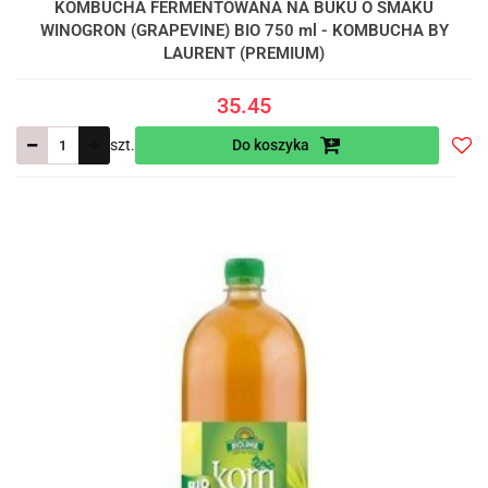
KOMBUCHA FERMENTOWANA NA BUKU O SMAKU
WINOGRON (GRAPEVINE) BIO 750 ml - KOMBUCHA BY
LAURENT (PREMIUM)
35.45
szt.
Do koszyka
Do
prze