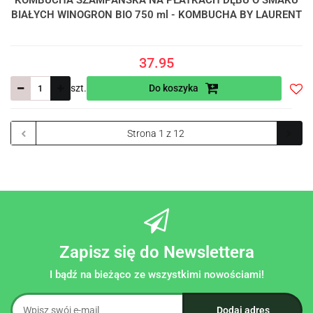
KOMBUCHA SZAMPAŃSKA NA PŁATKACH DĘBU O SMAKU
BIAŁYCH WINOGRON BIO 750 ml - KOMBUCHA BY LAURENT
37.95
szt.
Do koszyka
Do
prze
Zapisz się do Newslettera
I bądź na bieżąco ze wszystkimi nowościami!