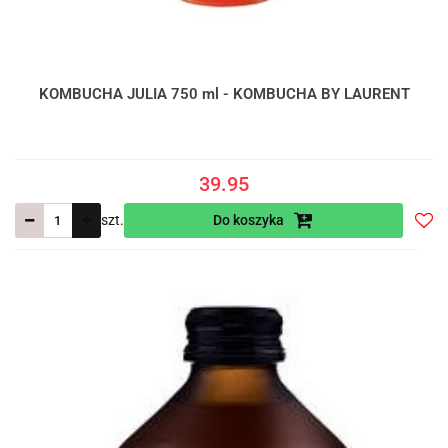
KOMBUCHA JULIA 750 ml - KOMBUCHA BY LAURENT
39.95
szt.
Do koszyka
Do
prze