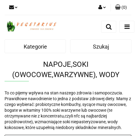
(
0
)
Zaloguj się
Zarejestruj się
Dodaj zgłoszenie
Kategorie
Szukaj
NAPOJE,SOKI
(OWOCOWE,WARZYWNE), WODY
To co pijemy wpływa na stan naszego zdrowia i samopoczucia.
Prawidłowe nawodnienie to jedna z podstaw zdrowej diety. Mamy z
czego wybierać: probiotyczne kombuchy, sycące musy owocowe,
bogate w witaminy 100% soki warzywne lub owocowe (te
otrzymywane nie z koncentratu,czyli nfc są najbardziej
prozdrowotne), wzmacniające soki niepasteryzowane, wody
kokosowe, które uzupełnią niedobory składników mineralnych.