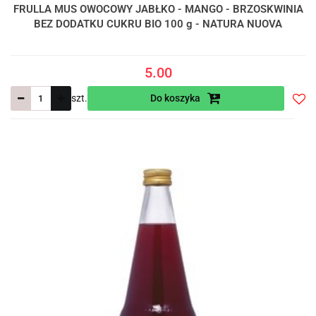
FRULLA MUS OWOCOWY JABŁKO - MANGO - BRZOSKWINIA
BEZ DODATKU CUKRU BIO 100 g - NATURA NUOVA
5.00
szt.
Do koszyka
Do
prze