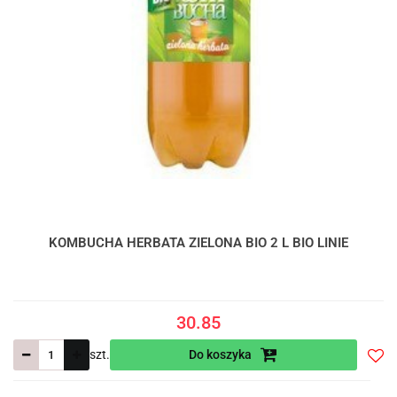
KOMBUCHA HERBATA ZIELONA BIO 2 L BIO LINIE
30.85
szt.
Do koszyka
Do
prze