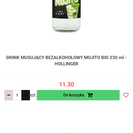
DRINK MUSUJĄCY BEZALKOHOLOWY MOJITO BIO 330 ml -
HOLLINGER
11.30
szt.
Do koszyka
Do
prze