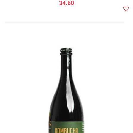
34.60
Do
prze