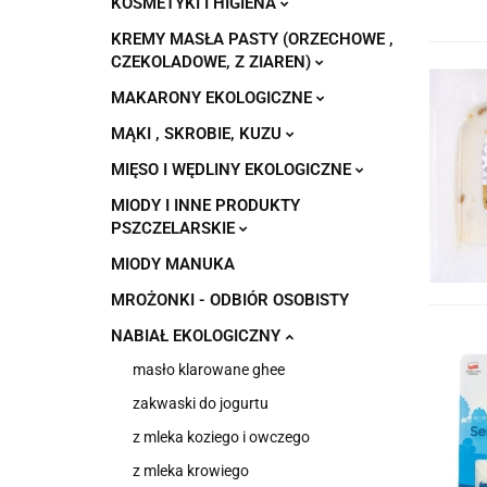
KOSMETYKI I HIGIENA
KREMY MASŁA PASTY (ORZECHOWE ,
CZEKOLADOWE, Z ZIAREN)
MAKARONY EKOLOGICZNE
MĄKI , SKROBIE, KUZU
MIĘSO I WĘDLINY EKOLOGICZNE
MIODY I INNE PRODUKTY
PSZCZELARSKIE
MIODY MANUKA
MROŻONKI - ODBIÓR OSOBISTY
NABIAŁ EKOLOGICZNY
masło klarowane ghee
zakwaski do jogurtu
z mleka koziego i owczego
z mleka krowiego