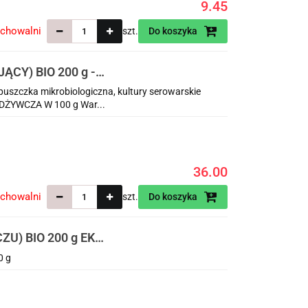
9.45
echowalni
szt.
Do koszyka
CY) BIO 200 g -
uszczka mikrobiologiczna, kultury serowarskie
ODŻYWCZA W 100 g War...
36.00
echowalni
szt.
Do koszyka
U) BIO 200 g EKO
0 g