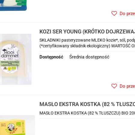
Do prz
KOZI SER YOUNG (KRÓTKO DOJRZEWAJĄ
HOOIDAMMER
SKŁADNIKI pasteryzowane MLEKO kozie*, sól, podp
(*certyfikowany składnik ekologiczny) WARTOŚĆ 
Dostępność
Średnia dostępność
Do prz
MASŁO EKSTRA KOSTKA (82 % TŁUSZCZ
ŁUKTA
MASŁO EKSTRA KOSTKA (82 % TŁUSZCZU) BIO 20