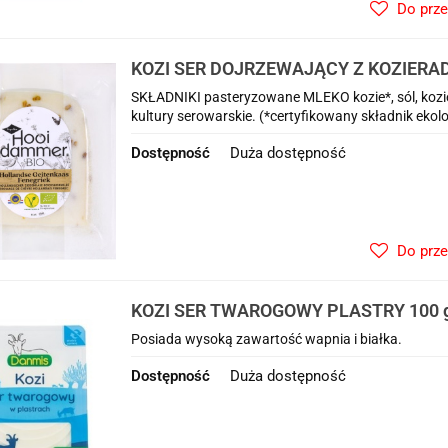
Do prz
KOZI SER DOJRZEWAJĄCY Z KOZIERADK
HOOIDAMMER
SKŁADNIKI pasteryzowane MLEKO kozie*, sól, kozie
kultury serowarskie. (*certyfikowany składnik eko
Dostępność
Duża dostępność
Do prz
KOZI SER TWAROGOWY PLASTRY 100 g
Posiada wysoką zawartość wapnia i białka.
Dostępność
Duża dostępność