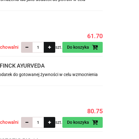
61.70
echowalni
szt.
Do koszyka
 FINCK AYURVEDA
 dodatek do gotowanej żywności w celu wzmocnienia
80.75
echowalni
szt.
Do koszyka