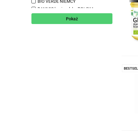
BIO VERDE NIEMCY
DANMIS kozie mleko POLSKA
EKO ŁUKTA nabiał POLSKA
Pokaż
GHEE (masło klarowane) FINCK
AYURVEDA NIEMCY
HOOIDAMER sery dojrzewające
HOLANDIA
KOURELLAS greckie sery GRECJA
MMELLOW sery owcze kozie
BUŁGARIA
BESTSEL
SALITER (śmietanka do kawy) NIEMCY
TURVITA POLSKA
VIVO zakwaski do jogurtu POLSKA