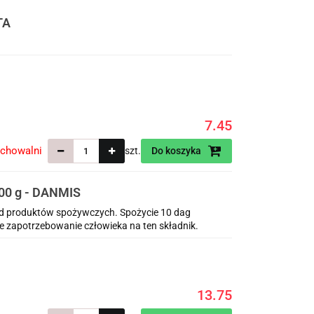
TA
7.45
echowalni
szt.
Do koszyka
0 g - DANMIS
ód produktów spożywczych. Spożycie 10 dag
e zapotrzebowanie człowieka na ten składnik.
13.75