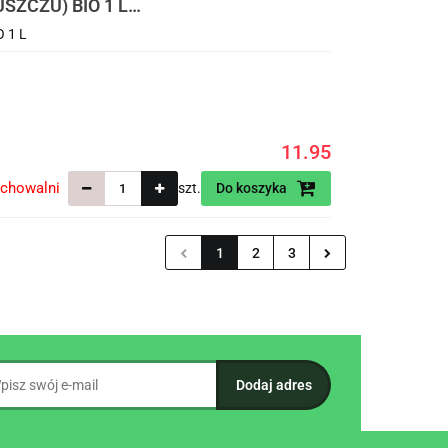
USZCZU) BIO 1 L
 1 L
11.95
echowalni
szt.
Do koszyka
1
2
3