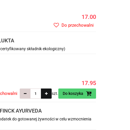
17.00
Do przechowalni
 ŁUKTA
certyfikowany składnik ekologiczny)
17.95
echowalni
szt.
Do koszyka
 FINCK AYURVEDA
 dodatek do gotowanej żywności w celu wzmocnienia