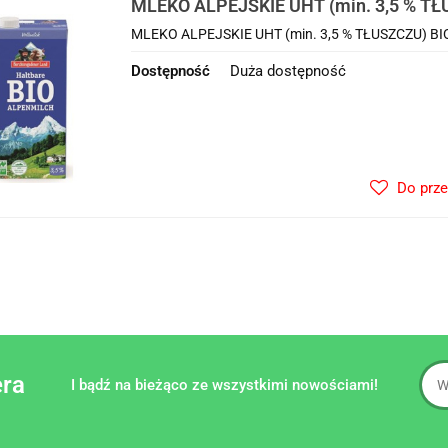
MLEKO ALPEJSKIE UHT (min. 3,5 % TŁ
BERCHTESGADENER LAND
MLEKO ALPEJSKIE UHT (min. 3,5 % TŁUSZCZU) BIO
Dostępność
Duża dostępność
Do prz
era
I bądź na bieżąco ze wszystkimi nowościami!