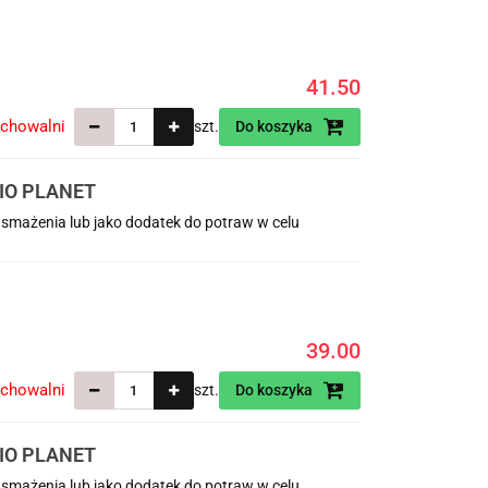
41.50
echowalni
szt.
Do koszyka
IO PLANET
 smażenia lub jako dodatek do potraw w celu
39.00
echowalni
szt.
Do koszyka
IO PLANET
 smażenia lub jako dodatek do potraw w celu