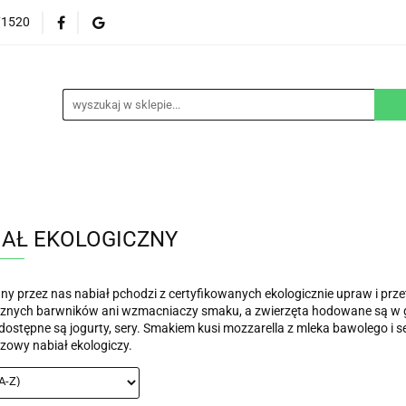
71520
EZGLUTENOWE
DOM
DZIECKO
URODA
NA ZAMÓWIENIE
BLOG
M
DZIECKO
URODA
WEGAŃSKIE
SUPLEM
IAŁ EKOLOGICZNY
y przez nas nabiał pchodzi z certyfikowanych ekologicznie upraw i prze
cznych barwników ani wzmacniaczy smaku, a zwierzęta hodowane są w g
dostępne są jogurty, sery. Smakiem kusi mozzarella z mleka bawolego i ser
zowy nabiał ekologiczy.