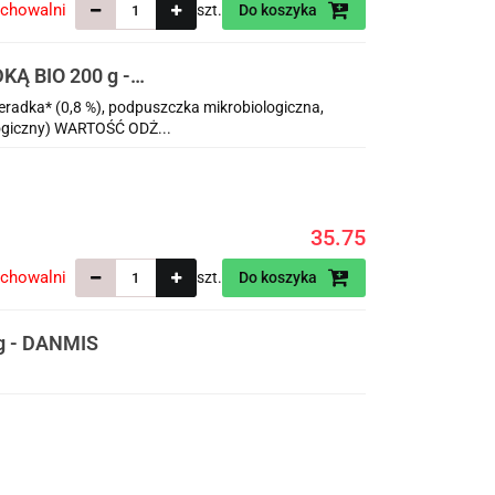
echowalni
szt.
Do koszyka
Ą BIO 200 g -
radka* (0,8 %), podpuszczka mikrobiologiczna,
logiczny) WARTOŚĆ ODŻ...
35.75
echowalni
szt.
Do koszyka
 - DANMIS