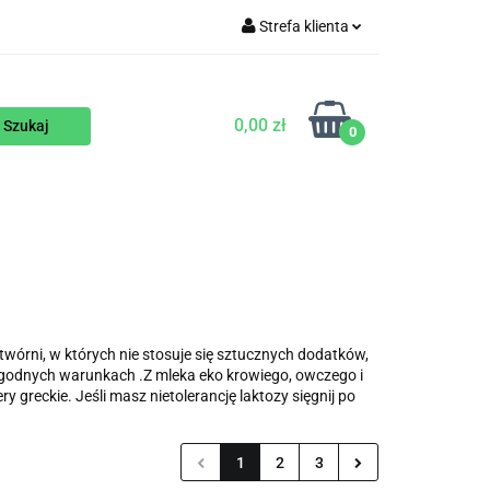
Strefa klienta
WEGAŃSKIE
Zaloguj się
Zarejestruj się
0,00 zł
0
Dodaj zgłoszenie
ENTY
NA ZAMÓWIENIE
BLOG
twórni, w których nie stosuje się sztucznych dodatków,
odnych warunkach .Z mleka eko krowiego, owczego i
y greckie. Jeśli masz nietolerancję laktozy sięgnij po
1
2
3