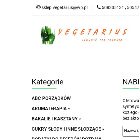
sklep.vegetarius@wp.pl
508335131 , 5054
KATEGORIE
B
SUPLEMENTY
KATEGORIE
BEZGLUTENOWE
DO
Kategorie
NAB
ABC PORZĄDKÓW
Oferowan
syntety
AROMATERAPIA
koziego 
bezlakto
BAKALIE I KASZTANY
CUKRY SŁODY I INNE SŁODZĄCE