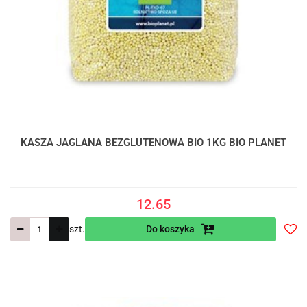
KASZA JAGLANA BEZGLUTENOWA BIO 1KG BIO PLANET
12.65
szt.
Do koszyka
Do
prze