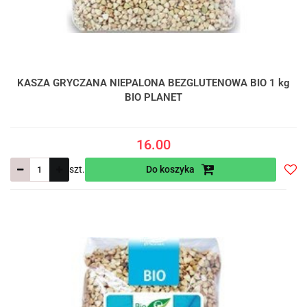
KASZA GRYCZANA NIEPALONA BEZGLUTENOWA BIO 1 kg
BIO PLANET
16.00
szt.
Do koszyka
Do
prze