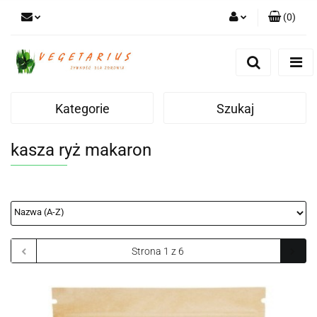
(
0
)
Zaloguj się
Zarejestruj się
Dodaj zgłoszenie
Kategorie
Szukaj
kasza ryż makaron