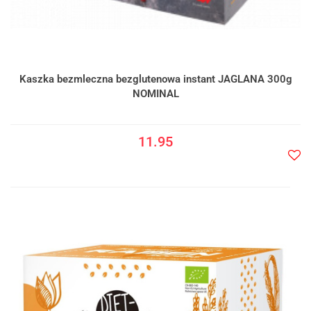
Kaszka bezmleczna bezglutenowa instant JAGLANA 300g
NOMINAL
11.95
Do
prze