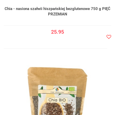
Chia - nasiona szałwii hiszpańskiej bezglutenowe 750 g PIĘĆ
PRZEMIAN
25.95
Do
prze