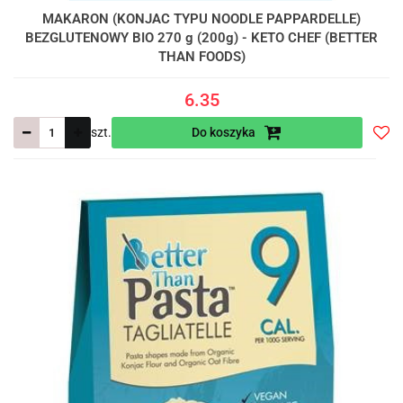
MAKARON (KONJAC TYPU NOODLE PAPPARDELLE)
BEZGLUTENOWY BIO 270 g (200g) - KETO CHEF (BETTER
THAN FOODS)
6.35
szt.
Do koszyka
Do
prze