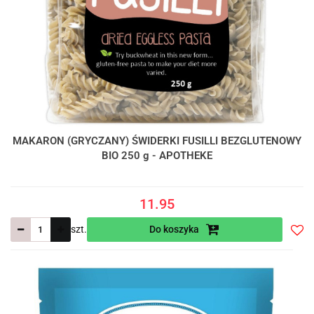
MAKARON (GRYCZANY) ŚWIDERKI FUSILLI BEZGLUTENOWY
BIO 250 g - APOTHEKE
11.95
szt.
Do koszyka
Do
prze