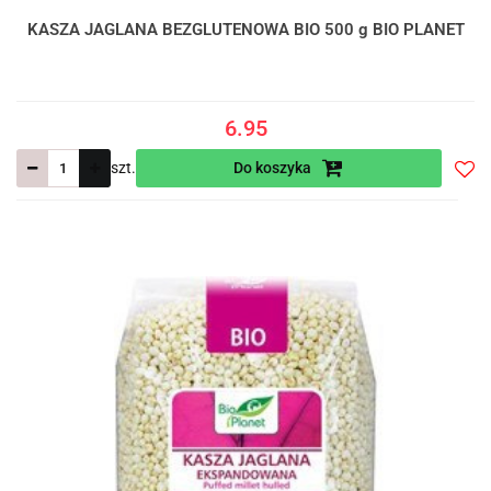
KASZA JAGLANA BEZGLUTENOWA BIO 500 g BIO PLANET
6.95
szt.
Do koszyka
Do
prze