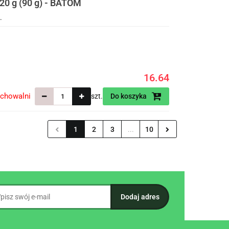
0 g (90 g) - BATOM
.
16.64
echowalni
szt.
Do koszyka
1
2
3
...
10