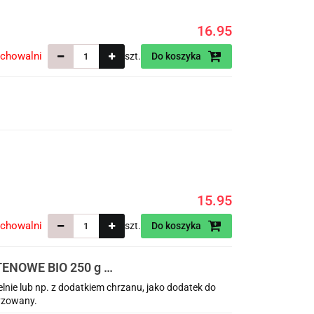
16.95
echowalni
szt.
Do koszyka
15.95
echowalni
szt.
Do koszyka
NOWE BIO 250 g -
nie lub np. z dodatkiem chrzanu, jako dodatek do
ryzowany.