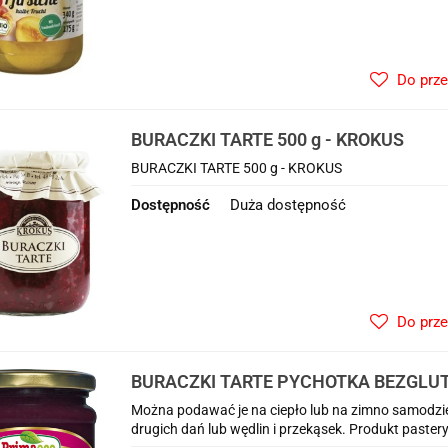
Do prz
BURACZKI TARTE 500 g - KROKUS
BURACZKI TARTE 500 g - KROKUS
Dostępność
Duża dostępność
Do prz
BURACZKI TARTE PYCHOTKA BEZGLUTE
PRIMAVIKA (PRIMAECO)
Można podawać je na ciepło lub na zimno samodziel
drugich dań lub wędlin i przekąsek. Produkt paste