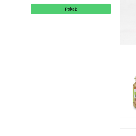
BIO ORGANICA ITALIA włoskie
produkty WŁOCHY
Pokaż
BIO PLANET - CHŁODNICZE
BIO PLANET - seria FIOLETOWA
(owoce suszone)
BIO PLANET - seria inne
BIO VERDE NIEMCY
BIOASIA NIEMCY
BOB SNAILprzekąski przeciery
UKRAINA
DANIVAL FRANCJA
DARY NATURY INNE
DELIKATNA POLSKA
EKOWITAL POLSKA
GINGER PEOPLE WIELKA BRYTANIA
KOWALEWSKI POLSKA
KROKUS POLSKA
La Bio Idea HOLANDIA
LUNIAK