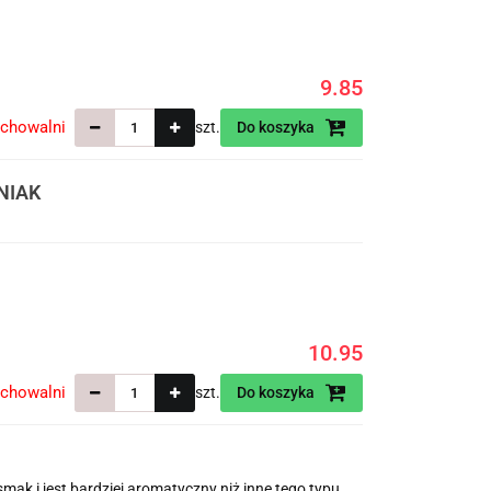
9.85
echowalni
szt.
Do koszyka
NIAK
10.95
echowalni
szt.
Do koszyka
mak i jest bardziej aromatyczny niż inne tego typu