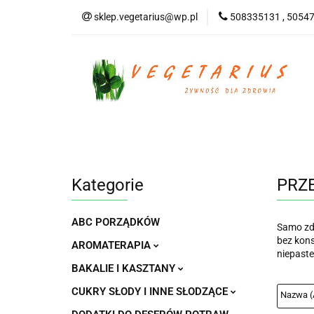
sklep.vegetarius@wp.pl
508335131 , 5054
KATEGORIE
B
SUPLEMENTY
KATEGORIE
BEZGLUTENOWE
DO
Kategorie
PRZ
ABC PORZĄDKÓW
Samo zd
bez kons
AROMATERAPIA
niepaste
BAKALIE I KASZTANY
CUKRY SŁODY I INNE SŁODZĄCE