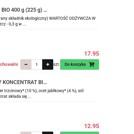
 400 g (225 g) -
owany składnik ekologiczny) WARTOŚĆ ODŻYWCZA W
z - 0,3 g w ...
17.95
echowalni
szt.
Do koszyka
 KONCENTRAT BIO
 trzcinowy* (10 %), ocet jabłkowy* (4 %), sól
at składa się ...
12.95