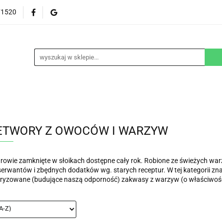
71520
EZGLUTENOWE
DOM
DZIECKO
URODA
NA ZAMÓWIENIE
BLOG
M
DZIECKO
URODA
WEGAŃSKIE
SUPLEM
ETWORY Z OWOCÓW I WARZYW
rowie zamknięte w słoikach dostępne cały rok. Robione ze świeżych w
erwantów i zbędnych dodatków wg. starych receptur. W tej kategorii znaj
ryzowane (budujące naszą odporność) zakwasy z warzyw (o właściwościa