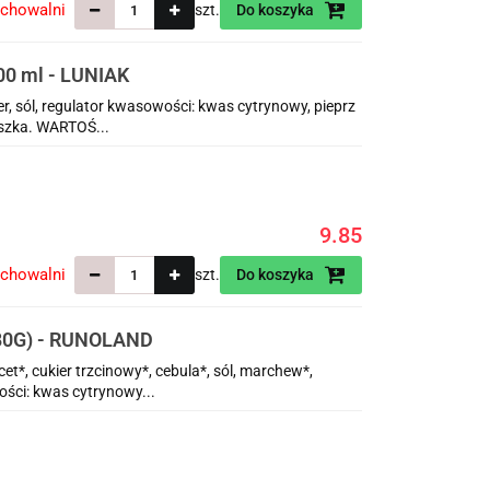
echowalni
szt.
Do koszyka
 ml - LUNIAK
, sól, regulator kwasowości: kwas cytrynowy, pieprz
uszka. WARTOŚ...
9.85
echowalni
szt.
Do koszyka
80G) - RUNOLAND
et*, cukier trzcinowy*, cebula*, sól, marchew*,
ści: kwas cytrynowy...