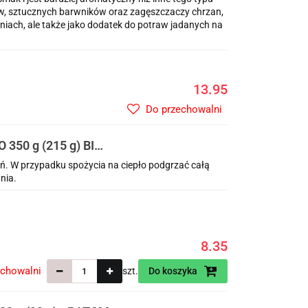
w, sztucznych barwników oraz zagęszczaczy chrzan,
niach, ale także jako dodatek do potraw jadanych na
13.95
Do przechowalni
350 g (215 g) BIO
ń. W przypadku spożycia na ciepło podgrzać całą
nia.
8.35
echowalni
szt.
Do koszyka