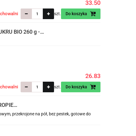
33.50
echowalni
szt.
Do koszyka
RU BIO 260 g -
26.83
echowalni
szt.
Do koszyka
ROPIE
IK) -
wym, przekrojone na pół, bez pestek, gotowe do