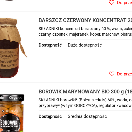
Do prz
BARSZCZ CZERWONY KONCENTRAT 200
SKŁADNIKI koncentrat buraczany 60 %, woda, cukier
czarny, czosnek, majeranek, koper, marchew, pietr
Dostępność
Duża dostępność
Do prz
BOROWIK MARYNOWANY BIO 300 g (1
SKŁADNIKI borowiki* (Boletus edulis) 60%, woda, oc
przyprawy* (w tym GORCZYCA), regulator kwasowo
Dostępność
Średnia dostępność