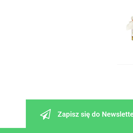
MOGLI NIEMCY
MUSIAK musy eko dla dzieci POLSKA
NEFELI oliwki ekologiczne GRECJA
POLSKA RÓŻA POLSKA
PRIMAVIKA dania wegańskie POLSKA
Przetwory z Natury POLSKA
REMBOWSCY smoothie lemoniady
POLSKA
RUNOLAND przetwory grzyby POLSKA
SAD DANKÓW dżemy ekologiczne
POLSKA
SĄTYRZ kiszonki niepasteryzowane
POLSKA
TERRASANA HOLANDIA
VERO tłocznia soków POLSKA
VITAPOL POLSKA
Zapisz się do Newslett
ZWERGENWIESE NIEMCY