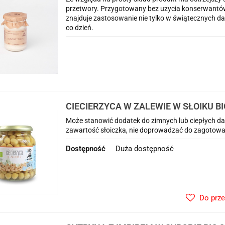
przetwory. Przygotowany bez użycia konserwantó
znajduje zastosowanie nie tylko w świątecznych da
co dzień.
CIECIERZYCA W ZALEWIE W SŁOIKU BIO 
PLANET
Może stanowić dodatek do zimnych lub ciepłych da
zawartość słoiczka, nie doprowadzać do zagotowa
Dostępność
Duża dostępność
Do prz