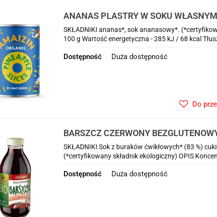
ANANAS PLASTRY W SOKU WŁASNYM BIO
AMAIZIN
SKŁADNIKI ananas*, sok ananasowy*. (*certyfik
100 g Wartość energetyczna - 285 kJ / 68 kcal Tłuszc
Dostępność
Duża dostępność
Do prz
BARSZCZ CZERWONY BEZGLUTENOWY
320 ml - KOWALEWSKI
SKŁADNIKI Sok z buraków ćwikłowych* (83 %) cukier
(*certyfikowany składnik ekologiczny) OPIS Koncentr
Dostępność
Duża dostępność