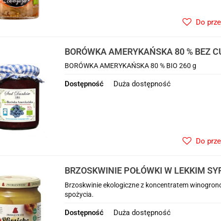
Do prz
BORÓWKA AMERYKAŃSKA 80 % BEZ CUK
SAD DANKÓW
BORÓWKA AMERYKAŃSKA 80 % BIO 260 g
Dostępność
Duża dostępność
Do prz
BRZOSKWINIE POŁÓWKI W LEKKIM SY
BEZGLUTENOWE BIO 340 g (175 g) (SŁO
Brzoskwinie ekologiczne z koncentratem winogrono
ZWERGENWIESE
spożycia.
Dostępność
Duża dostępność