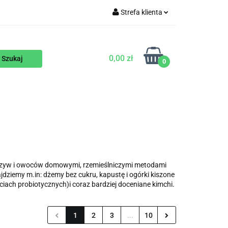
Strefa klienta
WEGAŃSKIE
Zaloguj się
Zarejestruj się
0,00 zł
0
Dodaj zgłoszenie
ENTY
NA ZAMÓWIENIE
BLOG
arzyw i owoców domowymi, rzemieślniczymi metodami
dziemy m.in: dżemy bez cukru, kapustę i ogórki kiszone
ch probiotycznych)i coraz bardziej doceniane kimchi.
1
2
3
...
10