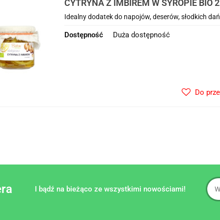
CYTRYNA Z IMBIREM W SYROPIE BIO 22
Idealny dodatek do napojów, deserów, słodkich dań
Dostępność
Duża dostępność
Do prz
era
I bądź na bieżąco ze wszystkimi nowościami!