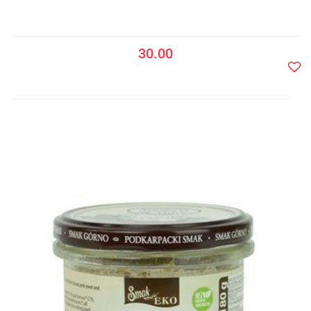
30.00
Do
prze