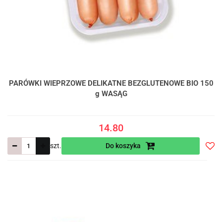
PARÓWKI WIEPRZOWE DELIKATNE BEZGLUTENOWE BIO 150
g WASĄG
14.80
szt.
Do koszyka
Do
prze