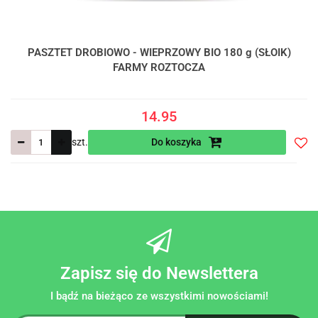
PASZTET DROBIOWO - WIEPRZOWY BIO 180 g (SŁOIK)
FARMY ROZTOCZA
14.95
szt.
Do koszyka
Do
prze
Zapisz się do Newslettera
I bądź na bieżąco ze wszystkimi nowościami!