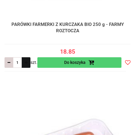
PARÓWKI FARMERKI Z KURCZAKA BIO 250 g - FARMY
ROZTOCZA
18.85
szt.
Do koszyka
Do
prze