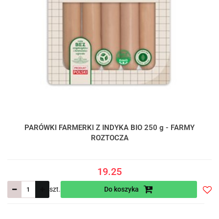
PARÓWKI FARMERKI Z INDYKA BIO 250 g - FARMY
ROZTOCZA
19.25
szt.
Do koszyka
Do
prze