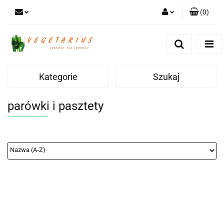
(
0
)
Zaloguj się
Zarejestruj się
Dodaj zgłoszenie
Kategorie
Szukaj
parówki i pasztety