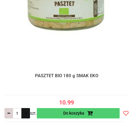
PASZTET BIO 180 g SMAK EKO
10.99
szt.
Do koszyka
Do
prze