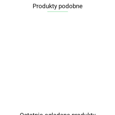
Produkty podobne
PASZTET
KABANOSY
KABANOSY
BIO 180
MIĘSKO W
Z INDYKA
Z
g SMAK
GALARETCE
KIEŁBASÓWKA
10.99
BIO 150 g -
KURCZAKA
EKO
BIO 180 g
BIO 180 g
26.55
26.55
13.50
FARMY
BIO 150 g -
SMAK EKO
SMAK EKO
13.35
ROZTOCZA
FARMY
ROZTOCZA