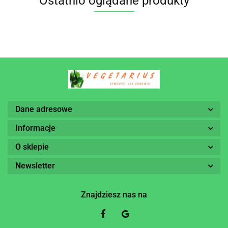
Ostatnio oglądane produkty
Dane adresowe
Informacje
O sklepie
Newsletter
Znajdziesz nas na