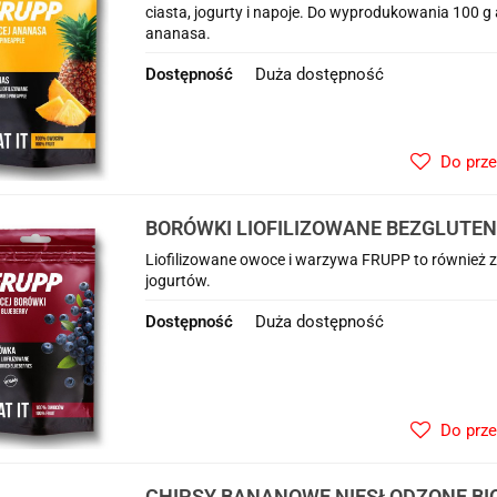
ciasta, jogurty i napoje. Do wyprodukowania 100 g
ananasa.
Dostępność
Duża dostępność
Do prz
BORÓWKI LIOFILIZOWANE BEZGLUTENO
(FRUPP)
Liofilizowane owoce i warzywa FRUPP to również z
jogurtów.
Dostępność
Duża dostępność
Do prz
CHIPSY BANANOWE NIESŁODZONE BIO 