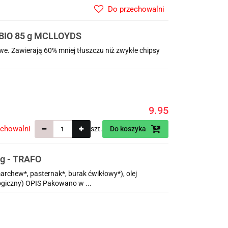
Do przechowalni
IO 85 g MCLLOYDS
e. Zawierają 60% mniej tłuszczu niż zwykłe chipsy
9.95
echowalni
szt.
Do koszyka
g - TRAFO
chew*, pasternak*, burak ćwikłowy*), olej
logiczny) OPIS Pakowano w ...