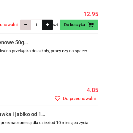
12.95
echowalni
szt.
Do koszyka
enowe 50g
alna przekąska do szkoły, pracy czy na spacer.
4.85
Do przechowalni
wka i jabłko od 10
rzeznaczone są dla dzieci od 10 miesiąca życia.