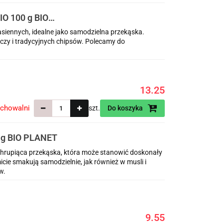
 100 g BIO
siennych, idealne jako samodzielna przekąska.
czy i tradycyjnych chipsów. Polecamy do
.
13.25
echowalni
szt.
Do koszyka
g BIO PLANET
chrupiąca przekąska, która może stanowić doskonały
ie smakują samodzielnie, jak również w musli i
w.
9.55