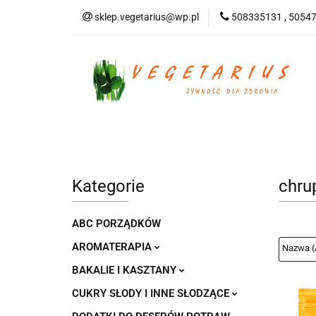
sklep.vegetarius@wp.pl
508335131 , 5054
KATEGORIE
B
SUPLEMENTY
KATEGORIE
BEZGLUTENOWE
DO
Kategorie
chrup
ABC PORZĄDKÓW
AROMATERAPIA
BAKALIE I KASZTANY
CUKRY SŁODY I INNE SŁODZĄCE