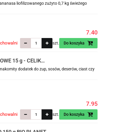
 ananasa liofilizowanego zużyto 0,7 kg świeżego
7.40
echowalni
szt.
Do koszyka
WE 15 g - CELIKO
nakomity dodatek do zup, sosów, deserów, ciast czy
7.95
echowalni
szt.
Do koszyka
150 g BIO PLANET