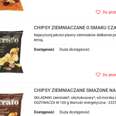
Do prz
CHIPSY ZIEMNIACZANE O SMAKU CZA
100 g - TRAFO
Najwyższej jakości plastry ziemniaków delikatnie 
letnią.
Dostępność
Duża dostępność
Do prz
CHIPSY ZIEMNIACZANE SMAŻONE NA
KOKOSOWYM BIO 100 g - TRAFO
SKŁADNIKI ziemniaki*, olej kokosowy*, sól morska
ODŻYWACZA W 100 g Wartość energetyczna - 2325 kJ
Dostępność
Duża dostępność