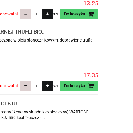
13.25
echowalni
szt.
Do koszyka
RNEJ TRUFLI BIO
pieczone w oleju słonecznikowym, doprawione truflą
17.35
echowalni
szt.
Do koszyka
 OLEJU
 (*certyfikowany składnik ekologiczny) WARTOŚĆ
/ 559 kcal Tłuszcz -...