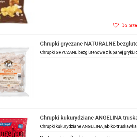
Do prz
Chrupki gryczane NATURALNE bezglut
SMAJSTRLA
Chrupki GRYCZANE bezglutenowe z łupanej gryki.Ide
Chrupki kukurydziane ANGELINA truska
miesiąca bezglutenowe BIO 30 g
Chrupki kukurydziane ANGELINA jabłko-truskawka p