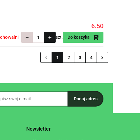
6.50
echowalni
szt.
Do koszyka
1
2
3
4
Newsletter