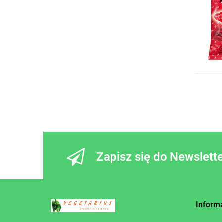
Schar NIEMCY
SMAJSTRLA CZECHY
Trafo chipsy ekologiczne HOLANDIA
TURTLE owsianki i płatki BELGIA
Zapisz się do Newslett
Inform