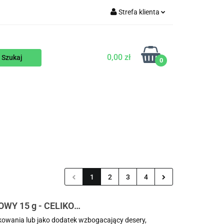
Strefa klienta
WEGAŃSKIE
Zaloguj się
Zarejestruj się
0,00 zł
0
Dodaj zgłoszenie
ENTY
NA ZAMÓWIENIE
BLOG
1
2
3
4
Y 15 g - CELIKO
kowania lub jako dodatek wzbogacający desery,