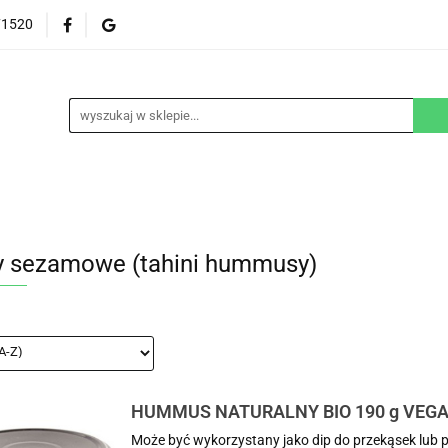
71520
EZGLUTENOWE
DOM
DZIECKO
URODA
NA ZAMÓWIENIE
BLOG
M
DZIECKO
URODA
WEGAŃSKIE
SUPLEM
y sezamowe (tahini hummusy)
HUMMUS NATURALNY BIO 190 g VEGA
Może być wykorzystany jako dip do przekąsek lub