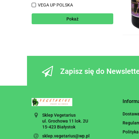
VEGA UP POLSKA
Pokaż
Zapisz się do Newslett
Inform
Dostaw
Sklep Vegetarius
ul. Grochowa 11 lok. 2U
Regula
15-423 Białystok
Polityka
sklep.vegetarius@wp.pl