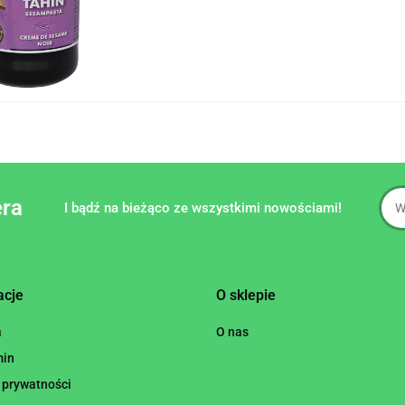
era
I bądź na bieżąco ze wszystkimi nowościami!
acje
O sklepie
a
O nas
min
 prywatności