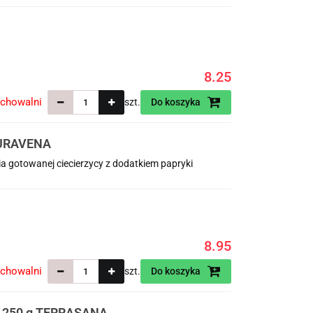
8.25
echowalni
szt.
Do koszyka
TURAVENA
 gotowanej ciecierzycy z dodatkiem papryki
8.95
echowalni
szt.
Do koszyka
 250 g TERRASANA