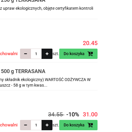
z upraw ekologicznych, objęte certyfikatem kontroli
20.45
echowalni
szt.
Do koszyka
 500 g TERRASANA
any składnik ekologiczny) WARTOŚĆ ODŻYWCZA W
uszcz - 58 g w tym kwas...
34.55
-10%
31.00
echowalni
szt.
Do koszyka