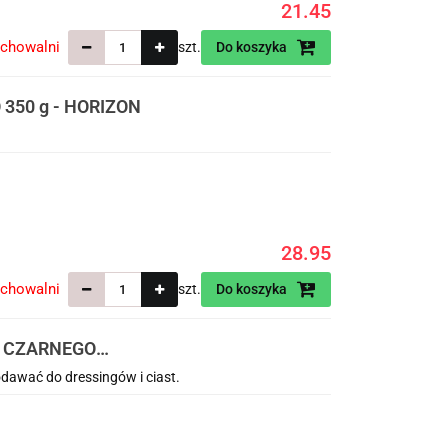
21.45
echowalni
szt.
Do koszyka
 350 g - HORIZON
28.95
echowalni
szt.
Do koszyka
Z CZARNEGO
 HORIZON
dawać do dressingów i ciast.