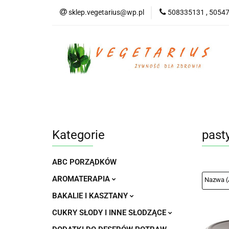
sklep.vegetarius@wp.pl
508335131 , 5054
KATEGORIE
B
SUPLEMENTY
KATEGORIE
BEZGLUTENOWE
DO
Kategorie
past
ABC PORZĄDKÓW
AROMATERAPIA
BAKALIE I KASZTANY
CUKRY SŁODY I INNE SŁODZĄCE