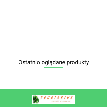
BIAŁY
OLEJ
OLEJ
OLEJ
SEZAM
ŁUSKANY
SEZAMOWY
SEZAMOWY
SEZAMOWY
BIAŁY
7.95
BIO 200 g
TŁOCZONY
TŁOCZONY
VIRGIN BIO
NIEŁUSKANY
25.85
41.45
41.95
7.25
BIO
NA ZIMNO
NA ZIMNO
500 ml -
BIO 200 g
PLANET
BIO 250 ml -
BIO 500 ml -
JULES
BIO PLANET
RAPUNZEL
RAPUNZEL
BROCHENIN
Ostatnio oglądane produkty