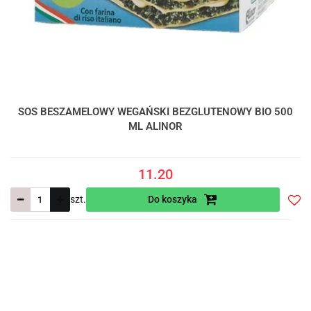
SOS BESZAMELOWY WEGAŃSKI BEZGLUTENOWY BIO 500
ML ALINOR
11.20
szt.
Do koszyka
Do
prze