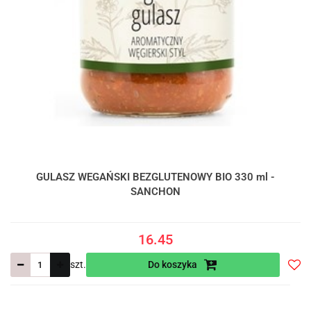
GULASZ WEGAŃSKI BEZGLUTENOWY BIO 330 ml -
SANCHON
16.45
szt.
Do koszyka
Do
prze