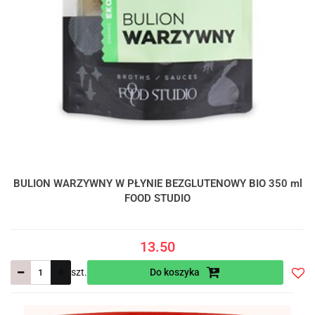
BULION WARZYWNY W PŁYNIE BEZGLUTENOWY BIO 350 ml
FOOD STUDIO
13.50
szt.
Do koszyka
Do
prze