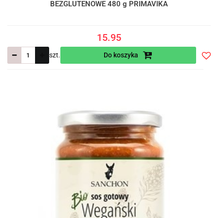
BEZGLUTENOWE 480 g PRIMAVIKA
15.95
szt.
Do koszyka
Do
prze