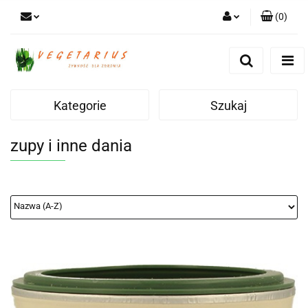
(
0
)
Zaloguj się
Zarejestruj się
Dodaj zgłoszenie
Kategorie
Szukaj
zupy i inne dania