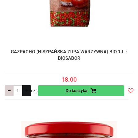
GAZPACHO (HISZPAŃSKA ZUPA WARZYWNA) BIO 1 L -
BIOSABOR
18.00
szt.
Do koszyka
Do
prze