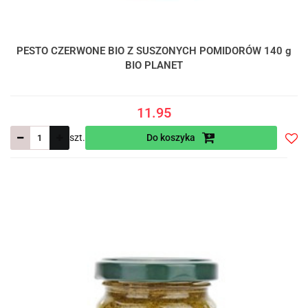
PESTO CZERWONE BIO Z SUSZONYCH POMIDORÓW 140 g
BIO PLANET
11.95
szt.
Do koszyka
Do
prze