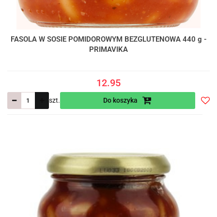
FASOLA W SOSIE POMIDOROWYM BEZGLUTENOWA 440 g -
PRIMAVIKA
12.95
szt.
Do koszyka
Do
prze