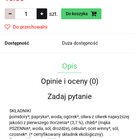
szt.
Do koszyka
Do przechowalni
Dostępność
Duża dostępność
Opis
Opinie i oceny (0)
Zadaj pytanie
SKŁADNIKI
pomidory*, papryka*, woda, ogórek*, oliwa z oliwek najwyższej
jakości z pierwszego tłoczenia* (3,7 %), chleb* (mąka
PSZENNA*, woda, sól, drożdże), cebula*, ocet winny*, sól,
czosnek*. (* certyfikowany składnik ekologiczny).