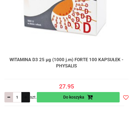
WITAMINA D3 25 µg (1000 j.m) FORTE 100 KAPSUŁEK -
PHYSALIS
27.95
szt.
Do koszyka
Do
prze