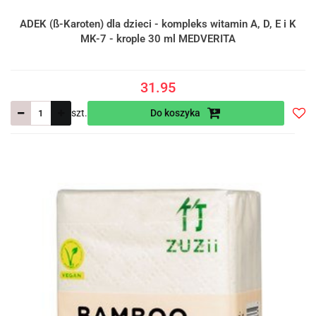
ADEK (ß-Karoten) dla dzieci - kompleks witamin A, D, E i K
MK-7 - krople 30 ml MEDVERITA
31.95
szt.
Do koszyka
Do
prze