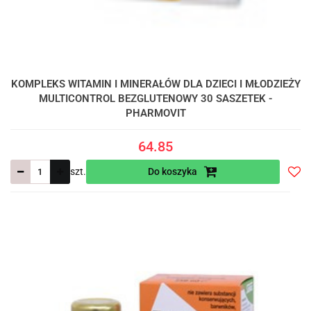
KOMPLEKS WITAMIN I MINERAŁÓW DLA DZIECI I MŁODZIEŻY
MULTICONTROL BEZGLUTENOWY 30 SASZETEK -
PHARMOVIT
64.85
szt.
Do koszyka
Do
prze