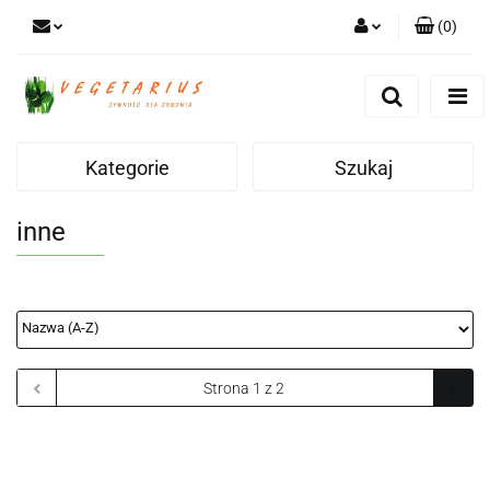
(
0
)
Zaloguj się
Zarejestruj się
Dodaj zgłoszenie
Kategorie
Szukaj
inne