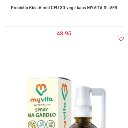
Probiotic Kids 6 mld CFU 30 vege kaps MYVITA SILVER
43.95
Do
prze