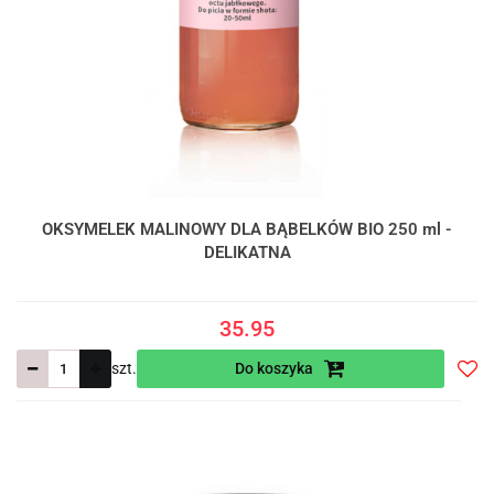
OKSYMELEK MALINOWY DLA BĄBELKÓW BIO 250 ml -
DELIKATNA
35.95
szt.
Do koszyka
Do
prze