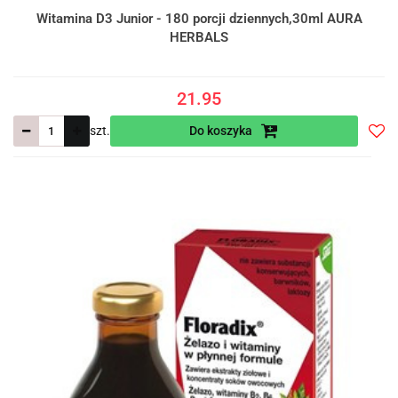
Witamina D3 Junior - 180 porcji dziennych,30ml AURA
HERBALS
21.95
szt.
Do koszyka
Do
prze