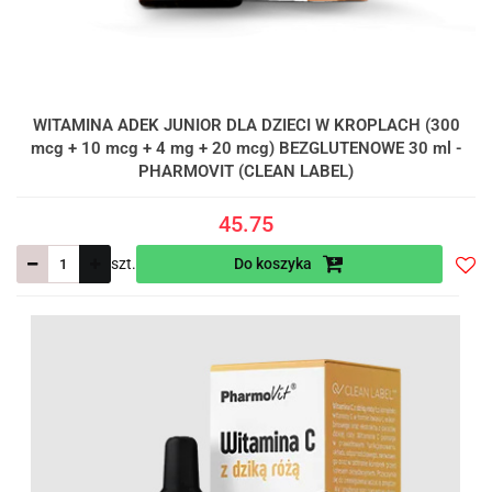
WITAMINA ADEK JUNIOR DLA DZIECI W KROPLACH (300
mcg + 10 mcg + 4 mg + 20 mcg) BEZGLUTENOWE 30 ml -
PHARMOVIT (CLEAN LABEL)
45.75
szt.
Do koszyka
Do
prze