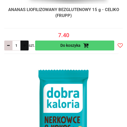
ANANAS LIOFILIZOWANY BEZGLUTENOWY 15 g - CELIKO
(FRUPP)
7.40
szt.
Do koszyka
Do
prze