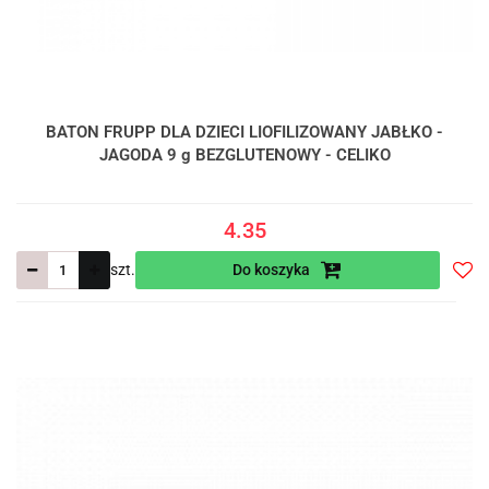
BATON FRUPP DLA DZIECI LIOFILIZOWANY JABŁKO -
JAGODA 9 g BEZGLUTENOWY - CELIKO
4.35
szt.
Do koszyka
Do
prze