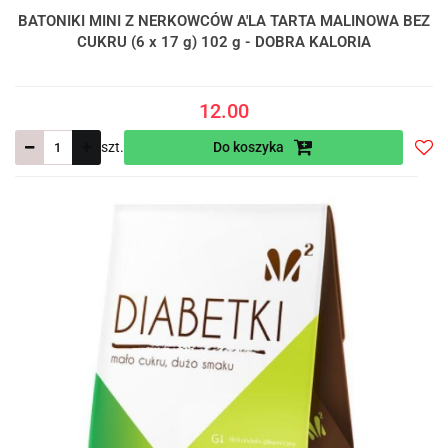
BATONIKI MINI Z NERKOWCÓW A'LA TARTA MALINOWA BEZ
CUKRU (6 x 17 g) 102 g - DOBRA KALORIA
12.00
szt.
Do koszyka
Do
prze