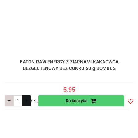
BATON RAW ENERGY Z ZIARNAMI KAKAOWCA
BEZGLUTENOWY BEZ CUKRU 50 g BOMBUS
5.95
szt.
Do koszyka
Do
prze