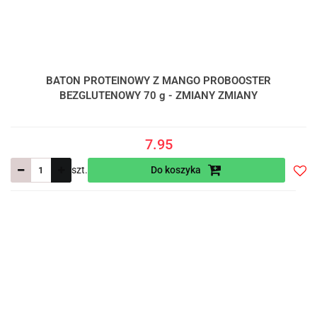
BATON PROTEINOWY Z MANGO PROBOOSTER
BEZGLUTENOWY 70 g - ZMIANY ZMIANY
7.95
szt.
Do koszyka
Do
prze