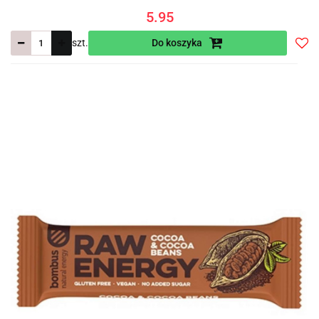
5.95
szt.
Do koszyka
Do
prze