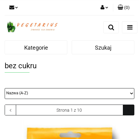
(
0
)
Zaloguj się
Zarejestruj się
Dodaj zgłoszenie
Kategorie
Szukaj
bez cukru