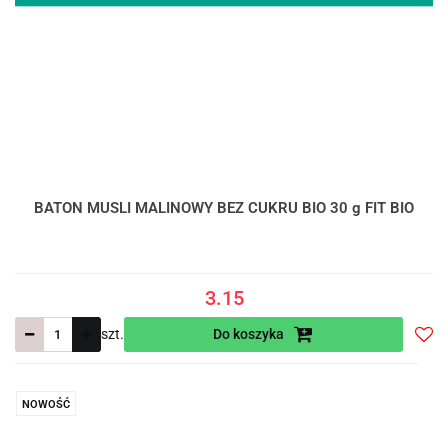
BATON MUSLI MALINOWY BEZ CUKRU BIO 30 g FIT BIO
3.15
szt.
Do koszyka
Do
prze
NOWOŚĆ