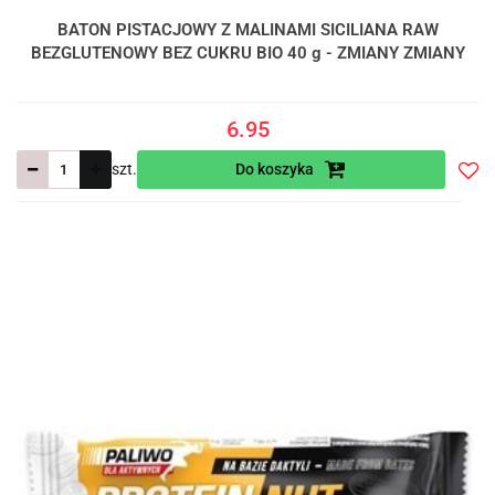
BATON PISTACJOWY Z MALINAMI SICILIANA RAW
BEZGLUTENOWY BEZ CUKRU BIO 40 g - ZMIANY ZMIANY
6.95
szt.
Do koszyka
Do
prze