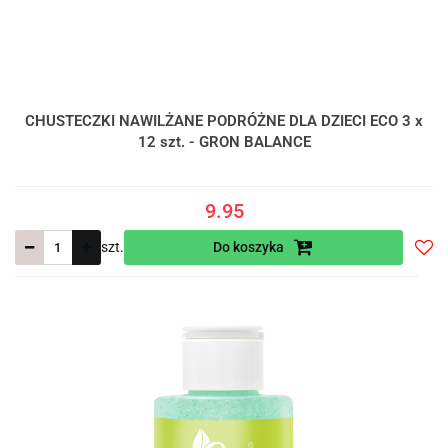
CHUSTECZKI NAWILŻANE PODRÓŻNE DLA DZIECI ECO 3 x
12 szt. - GRON BALANCE
9.95
szt.
Do koszyka
Do
prze