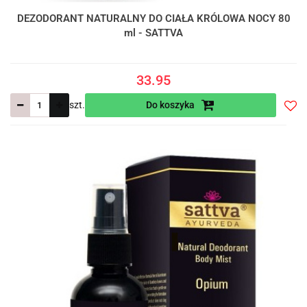
DEZODORANT NATURALNY DO CIAŁA KRÓLOWA NOCY 80
ml - SATTVA
33.95
szt.
Do koszyka
Do
prze