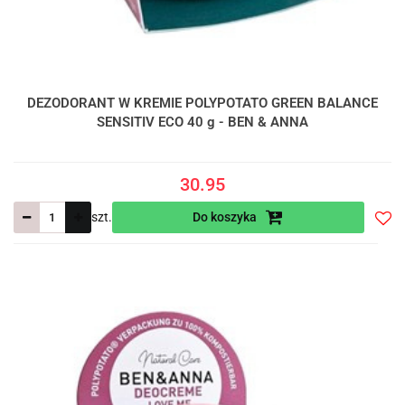
DEZODORANT W KREMIE POLYPOTATO GREEN BALANCE
SENSITIV ECO 40 g - BEN & ANNA
30.95
szt.
Do koszyka
Do
prze