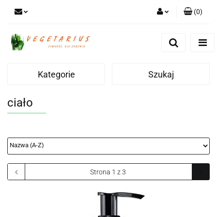
(
0
)
Zaloguj się
Zarejestruj się
Dodaj zgłoszenie
Kategorie
Szukaj
ciało