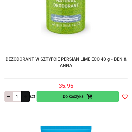
DEZODORANT W SZTYFCIE PERSIAN LIME ECO 40 g - BEN &
ANNA
35.95
szt.
Do koszyka
Do
prze