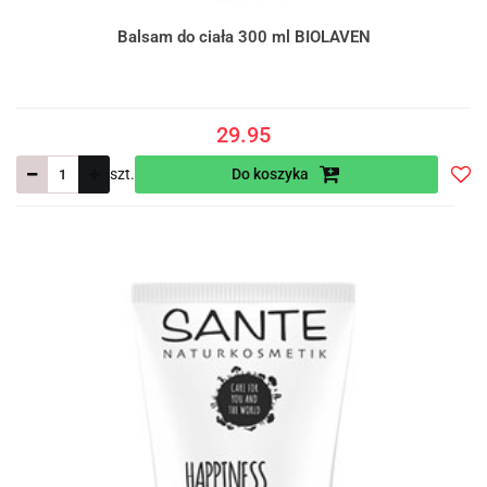
Balsam do ciała 300 ml BIOLAVEN
29.95
szt.
Do koszyka
Do
prze