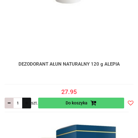
DEZODORANT AŁUN NATURALNY 120 g ALEPIA
27.95
szt.
Do koszyka
Do
prze