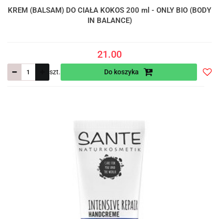
KREM (BALSAM) DO CIAŁA KOKOS 200 ml - ONLY BIO (BODY
IN BALANCE)
21.00
szt.
Do koszyka
Do
prze