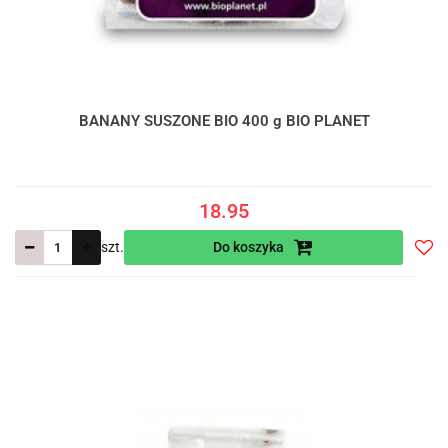
BANANY SUSZONE BIO 400 g BIO PLANET
18.95
szt.
Do koszyka
Do
prze