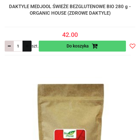
DAKTYLE MEDJOOL ŚWIEŻE BEZGLUTENOWE BIO 280 g -
ORGANIC HOUSE (ZDROWE DAKTYLE)
42.00
szt.
Do koszyka
Do
prze