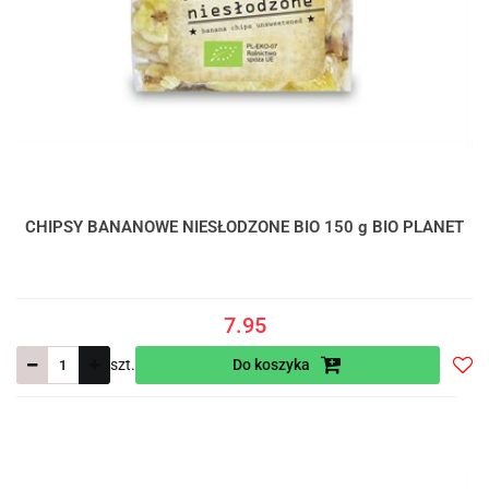
CHIPSY BANANOWE NIESŁODZONE BIO 150 g BIO PLANET
7.95
szt.
Do koszyka
Do
prze