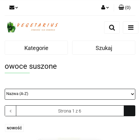
(
0
)
Zaloguj się
Zarejestruj się
Dodaj zgłoszenie
Kategorie
Szukaj
owoce suszone
NOWOŚĆ