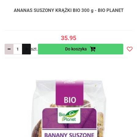
ANANAS SUSZONY KRĄŻKI BIO 300 g - BIO PLANET
35.95
szt.
Do koszyka
Do
prze