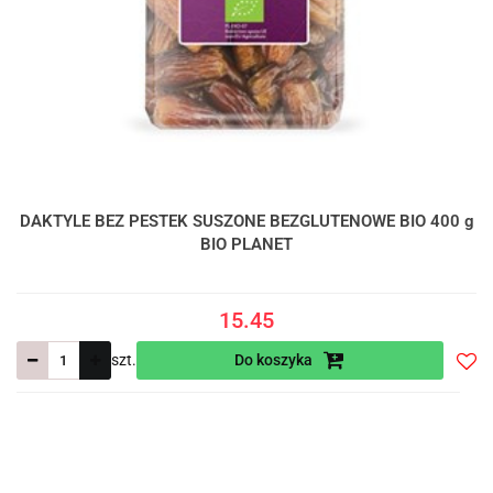
DAKTYLE BEZ PESTEK SUSZONE BEZGLUTENOWE BIO 400 g
BIO PLANET
15.45
szt.
Do koszyka
Do
prze