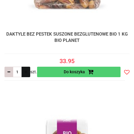
DAKTYLE BEZ PESTEK SUSZONE BEZGLUTENOWE BIO 1 KG
BIO PLANET
33.95
szt.
Do koszyka
Do
prze