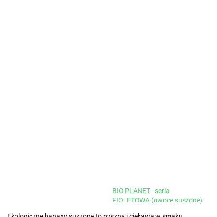
BIO PLANET - seria
FIOLETOWA (owoce suszone)
Ekologiczne banany suszone to pyszna i ciekawa w smaku