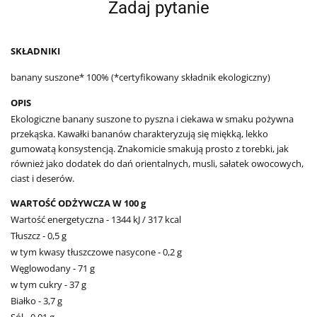
Zadaj pytanie
SKŁADNIKI
banany suszone* 100% (*certyfikowany składnik ekologiczny)
OPIS
Ekologiczne banany suszone to pyszna i ciekawa w smaku pożywna
przekąska. Kawałki bananów charakteryzują się miękką, lekko
gumowatą konsystencją. Znakomicie smakują prosto z torebki, jak
również jako dodatek do dań orientalnych, musli, sałatek owocowych,
ciast i deserów.
WARTOŚĆ ODŻYWCZA W 100 g
Wartość energetyczna - 1344 kJ / 317 kcal
Tłuszcz - 0,5 g
w tym kwasy tłuszczowe nasycone - 0,2 g
Węglowodany - 71 g
w tym cukry - 37 g
Białko - 3,7 g
Sól - 0,01 g