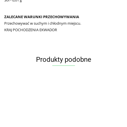
ZALECANE WARUNKI PRZECHOWYWANIA
Przechowywać w suchym i chłodnym miejscu.
KRAJ POCHODZENIA EKWADOR
Produkty podobne
MĄKA
BANANY
BANANOWA
SUSZONE
CHIPSY
CHIPSY
BIO 500 g
BIO 150 g