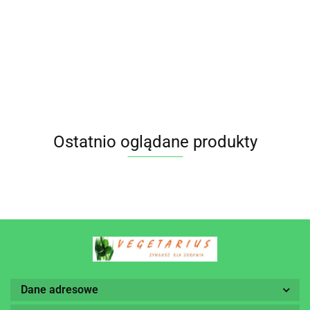
24.70
9.55
BANANOWE
BANANOWE
BIO
BIO
NIESŁODZONE
NIESŁODZONE
PLANET
PLANET
7.95
15.95
BIO 150 g BIO
BIO 350 g BIO
PLANET
PLANET
Ostatnio oglądane produkty
Dane adresowe