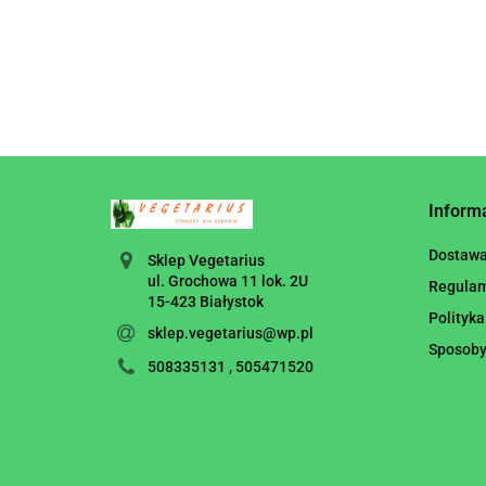
Inform
Dostaw
Sklep Vegetarius
ul. Grochowa 11 lok. 2U
Regula
15-423 Białystok
Polityka
sklep.vegetarius@wp.pl
Sposoby
508335131 , 505471520