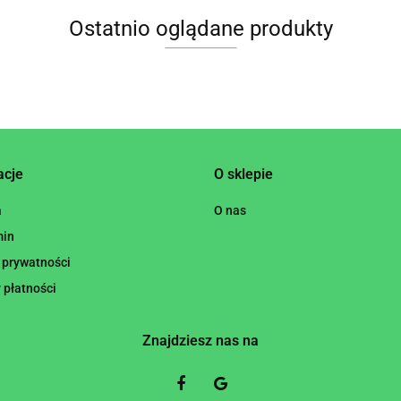
Ostatnio oglądane produkty
acje
O sklepie
a
O nas
min
 prywatności
 płatności
Znajdziesz nas na