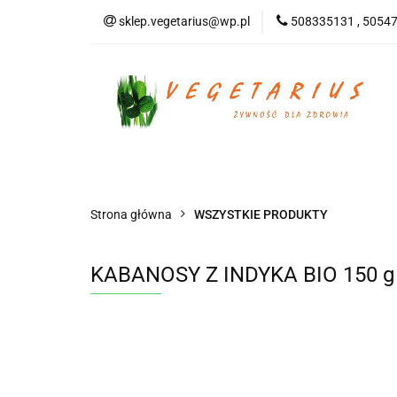
sklep.vegetarius@wp.pl
508335131 , 5054
KATEGORIE
B
SUPLEMENTY
KATEGORIE
BEZGLUTENOWE
DO
Strona główna
WSZYSTKIE PRODUKTY
KABANOSY Z INDYKA BIO 150 