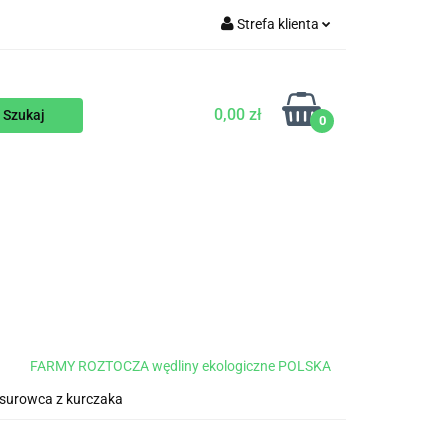
Strefa klienta
WEGAŃSKIE
Zaloguj się
Zarejestruj się
0,00 zł
0
Dodaj zgłoszenie
ENTY
NA ZAMÓWIENIE
BLOG
FARMY ROZTOCZA wędliny ekologiczne POLSKA
surowca z kurczaka