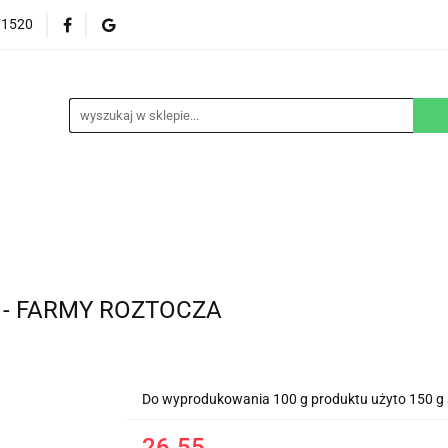
71520
EZGLUTENOWE
DOM
DZIECKO
URODA
NA ZAMÓWIENIE
BLOG
M
DZIECKO
URODA
WEGAŃSKIE
SUPLEM
g - FARMY ROZTOCZA
Do wyprodukowania 100 g produktu użyto 150 g 
26.55