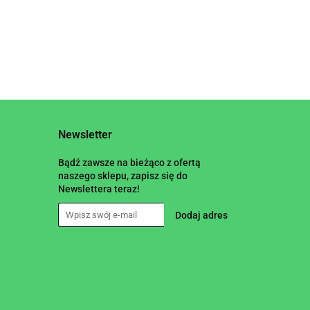
Newsletter
Bądź zawsze na bieżąco z ofertą
naszego sklepu, zapisz się do
Newslettera teraz!