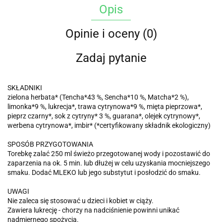
Opis
Opinie i oceny (0)
Zadaj pytanie
SKŁADNIKI
zielona herbata* (Tencha*43 %, Sencha*10 %, Matcha*2 %),
limonka*9 %, lukrecja*, trawa cytrynowa*9 %, mięta pieprzowa*,
pieprz czarny*, sok z cytryny* 3 %, guarana*, olejek cytrynowy*,
werbena cytrynowa*, imbir* (*certyfikowany składnik ekologiczny)
SPOSÓB PRZYGOTOWANIA
Torebkę zalać 250 ml świeżo przegotowanej wody i pozostawić do
zaparzenia na ok. 5 min. lub dłużej w celu uzyskania mocniejszego
smaku. Dodać MLEKO lub jego substytut i posłodzić do smaku.
UWAGI
Nie zaleca się stosować u dzieci i kobiet w ciąży.
Zawiera lukrecję - chorzy na nadciśnienie powinni unikać
nadmiernego spożycia.