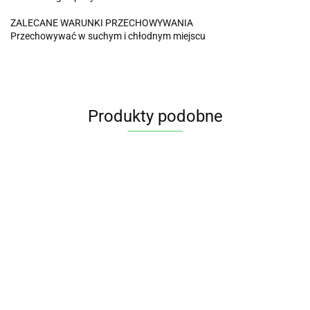
ZALECANE WARUNKI PRZECHOWYWANIA
Przechowywać w suchym i chłodnym miejscu
Produkty podobne
HERBATA
HERBATA
ZIELONA
ZIELONA
HERBATA
CHASEN -
ENERGIA
FAIR
HERBATA
ZIELONA
16.65
14.65
MIOTEŁKA
(GREEN
TRADE
ZIELONA CHAI
JAŚMINOW
BAMBUSOWA
15.95
ENERGY)
BIO (20 x
53.95
Z
(GREEN
DO MATCHY
15.00
BIO (17 x
2 g) 40 g