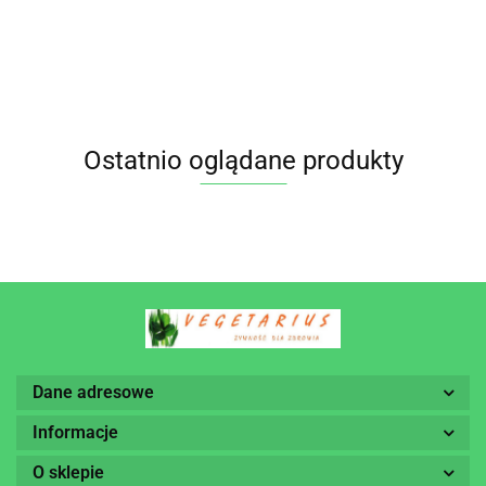
CYNAMONEM I
JASMINE)
48 g MATCHA
1,8 g)
-
KARDAMONEM
BIO (17 x 1,
MAGIC
30,6 g -
CLIPPER
FAIR TRADE
g) 30,6 g
YOGI
BIO (20 x 2 g)
YOGI TEA
TEA
40 g CLIPPER
Ostatnio oglądane produkty
Dane adresowe
Informacje
O sklepie