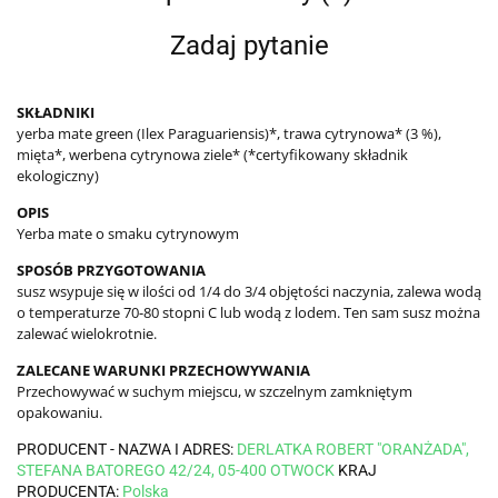
Zadaj pytanie
SKŁADNIKI
yerba mate green (Ilex Paraguariensis)*, trawa cytrynowa* (3 %),
mięta*, werbena cytrynowa ziele* (*certyfikowany składnik
ekologiczny)
OPIS
Yerba mate o smaku cytrynowym
SPOSÓB PRZYGOTOWANIA
susz wsypuje się w ilości od 1/4 do 3/4 objętości naczynia, zalewa wodą
o temperaturze 70-80 stopni C lub wodą z lodem. Ten sam susz można
zalewać wielokrotnie.
ZALECANE WARUNKI PRZECHOWYWANIA
Przechowywać w suchym miejscu, w szczelnym zamkniętym
opakowaniu.
PRODUCENT - NAZWA I ADRES:
DERLATKA ROBERT "ORANŻADA",
STEFANA BATOREGO 42/24, 05-400 OTWOCK
KRAJ
PRODUCENTA:
Polska