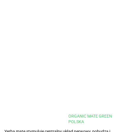
ORGANIC MATE GREEN
POLSKA
Yerba mate stymuluje centralny układ nerwowy, pobudza i