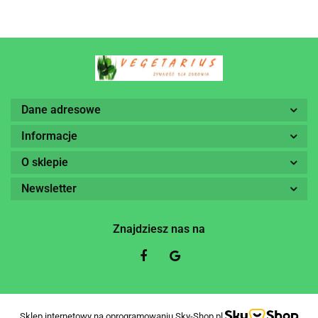
Dane adresowe
Informacje
O sklepie
Newsletter
Znajdziesz nas na
Sklep internetowy na oprogramowaniu Sky-Shop.pl