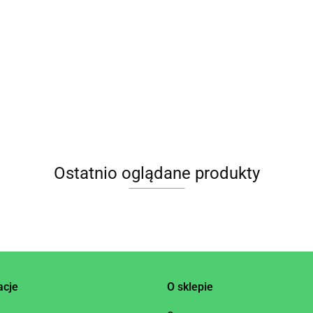
MAKARON
MAKARON
MA
GRYCZANY PENNE
GRYCZANY
N (GRYCZANY)
Z 
BEZGLUTENOWY
ŚWIDERKI
13.65
I FUSILLI
12.97
BE
BIO 250 g - ALB-
BEZGLUTENOWY BIO
17.
TENOWY BIO
25
GOLD
250 g ALB-GOLD
 APOTHEKE
Ostatnio oglądane produkty
acje
O sklepie