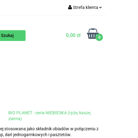
Strefa klienta
WEGAŃSKIE
Zaloguj się
Zarejestruj się
0,00 zł
0
Dodaj zgłoszenie
ENTY
NA ZAMÓWIENIE
BLOG
BIO PLANET - seria NIEBIESKA (ryże, kasze,
ziarna)
iej stosowana jako składnik obiadów w połączeniu z
p, dań jednogarnkowych i pasztetów.