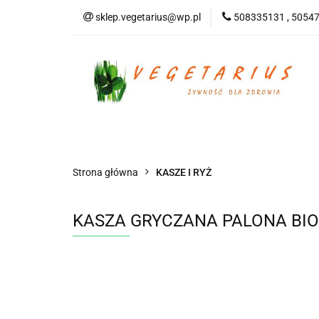
sklep.vegetarius@wp.pl
508335131 , 5054
KATEGORIE
B
SUPLEMENTY
KATEGORIE
BEZGLUTENOWE
DO
Strona główna
KASZE I RYŻ
KASZA GRYCZANA PALONA BIO 