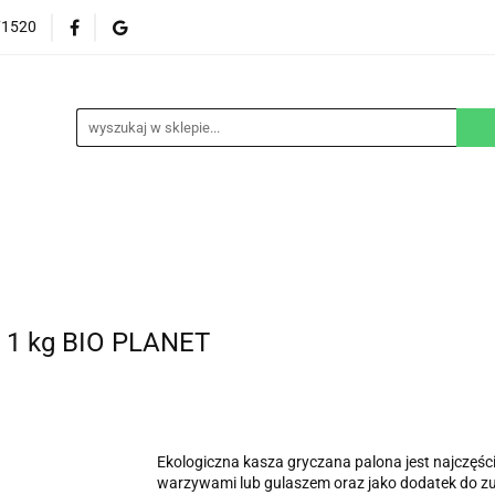
71520
EZGLUTENOWE
DOM
DZIECKO
URODA
NA ZAMÓWIENIE
BLOG
M
DZIECKO
URODA
WEGAŃSKIE
SUPLEM
1 kg BIO PLANET
Ekologiczna kasza gryczana palona jest najczęśc
warzywami lub gulaszem oraz jako dodatek do zu