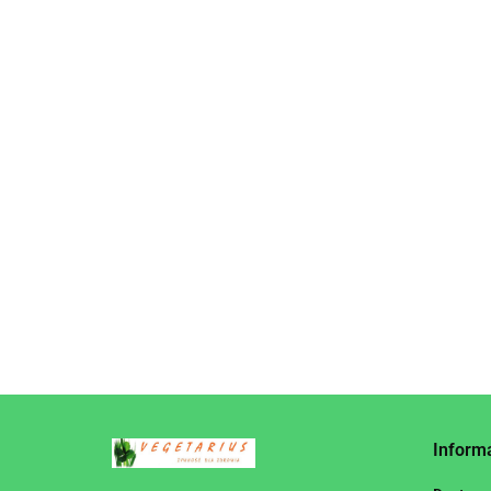
(GRYCZANY)
KRAKOWSKA
GNIAZDA WSTĄŻKI
MAKARO
NIEPALONA BIO 1
11.65
16.15
BIO 250 g BIO
ŚWIDERK
kg - BIO PLANET
PLANET
BEZGLU
11.95
250 g -
Inform