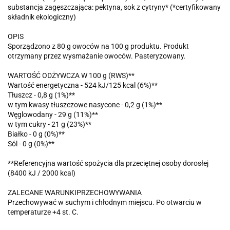
substancja zagęszczająca: pektyna, sok z cytryny* (*certyfikowany
składnik ekologiczny)
OPIS
Sporządzono z 80 g owoców na 100 g produktu. Produkt
otrzymany przez wysmażanie owoców. Pasteryzowany.
WARTOŚĆ ODŻYWCZA W 100 g (RWS)**
Wartość energetyczna - 524 kJ/125 kcal (6%)**
Tłuszcz - 0,8 g (1%)**
w tym kwasy tłuszczowe nasycone - 0,2 g (1%)**
Węglowodany - 29 g (11%)**
w tym cukry - 21 g (23%)**
Białko - 0 g (0%)**
Sól - 0 g (0%)**
**Referencyjna wartość spożycia dla przeciętnej osoby dorosłej
(8400 kJ / 2000 kcal)
ZALECANE WARUNKIPRZECHOWYWANIA
Przechowywać w suchym i chłodnym miejscu. Po otwarciu w
temperaturze +4 st. C.