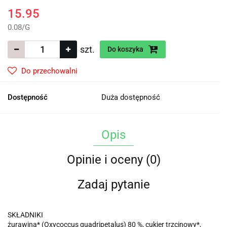
15.95
0.08
/
G
szt.
Do koszyka
Do przechowalni
Dostępność
Duża dostępność
Opis
Opinie i oceny (0)
Zadaj pytanie
SKŁADNIKI
żurawina* (Oxycoccus quadripetalus) 80 %, cukier trzcinowy*,