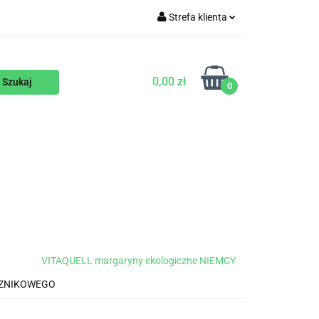
Strefa klienta
WEGAŃSKIE
Zaloguj się
Zarejestruj się
0,00 zł
0
Dodaj zgłoszenie
ENTY
NA ZAMÓWIENIE
BLOG
VITAQUELL margaryny ekologiczne NIEMCY
CZNIKOWEGO