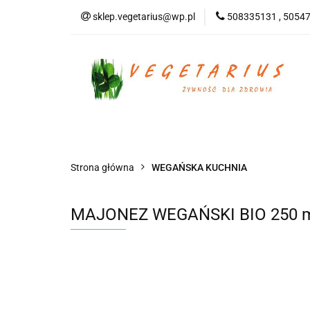
sklep.vegetarius@wp.pl
508335131 , 5054
KATEGORIE
B
SUPLEMENTY
KATEGORIE
BEZGLUTENOWE
DO
Strona główna
WEGAŃSKA KUCHNIA
MAJONEZ WEGAŃSKI BIO 250 m