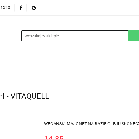
71520
EZGLUTENOWE
DOM
DZIECKO
URODA
NA ZAMÓWIENIE
BLOG
M
DZIECKO
URODA
WEGAŃSKIE
SUPLEM
l - VITAQUELL
WEGAŃSKI MAJONEZ NA BAZIE OLEJU SŁONE
14.85