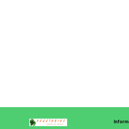
K
B
C
KETCHUP BEZ OCTU DLA
2
Z
DZIECI BEZGLUTENOWY BIO
315 g - PRIMAVIKA
18.85
(PRIMAECO) (BIO KIDS)
Inform