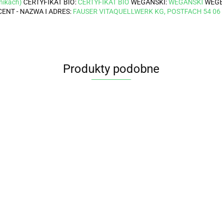
nikach)
CERTYFIKAT BIO:
CERTYFIKAT BIO
WEGAŃSKI:
WEGAŃSKI
WEGE
ENT - NAZWA I ADRES:
FAUSER VITAQUELLWERK KG, POSTFACH 54 06
Produkty podobne
MAJONEZ
WEGAŃSKI
BIO 370 ml BIO
14.45
BANDITS
MAJONEZ JAJECZNY