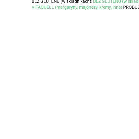
BEZ GLUTENU (w składnikach):
BEZ GLUTENU (w skład
VITAQUELL (margaryny, majonezy, kremy, inne)
PRODUC
Ketchup bez
dodatku cukru
BIO 470 g
12.55
EKOWITAL