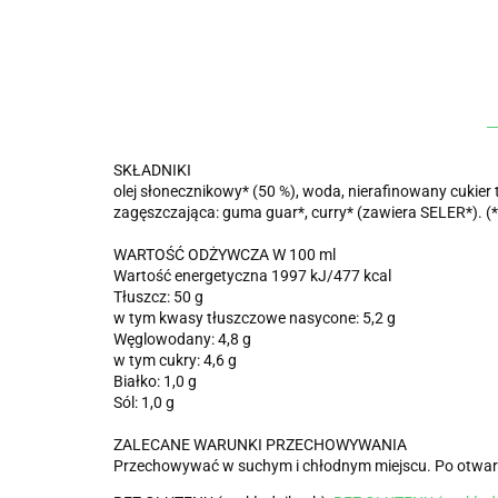
SKŁADNIKI
olej słonecznikowy* (50 %), woda, nierafinowany cukier
zagęszczająca: guma guar*, curry* (zawiera SELER*). (*
WARTOŚĆ ODŻYWCZA W 100 ml
Wartość energetyczna 1997 kJ/477 kcal
Tłuszcz: 50 g
w tym kwasy tłuszczowe nasycone: 5,2 g
Węglowodany: 4,8 g
w tym cukry: 4,6 g
Białko: 1,0 g
Sól: 1,0 g
ZALECANE WARUNKI PRZECHOWYWANIA
Przechowywać w suchym i chłodnym miejscu. Po otwarci