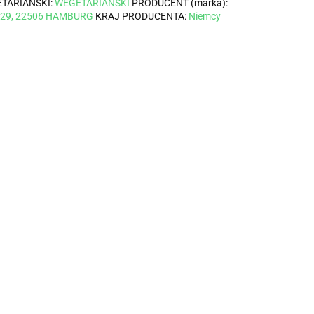
TARIAŃSKI:
WEGETARIAŃSKI
PRODUCENT (marka):
 29, 22506 HAMBURG
KRAJ PRODUCENTA:
Niemcy
Musztarda
Musztarda
miodowa EKO
chrzanowa
MUSZTARDA
200 g DARY
EKO 200 g
9.55
8.00
ŁAGODNA BIO 170
NATURY
DARY NATURY
g - PRIMAVIKA
9.55