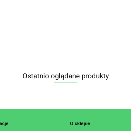
DELIKATNY
ETCHUP DLA DZIECI
BEZGLUTENOWY BIO
EZGLUTENOWY BEZ
19.95
250 ml - BYODO
UKRU BIO 500 ml
1.90
WERGENWIESE
Ostatnio oglądane produkty
acje
O sklepie