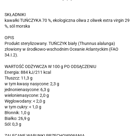
SKŁADNIKI
kawałki TUŃCZYKA 70 %, ekologiczna oliwa z oliwek extra virgin 29
%, sól morska
OPIS
Produkt sterylizowany. TUŃCZYK biały (Thunnus alalunga)
złowiony w środkowo-wschodnim Oceanie Atlantyckim (FAO
34.I.2).
WARTOŚĆ ODŻYWCZA W 100 g PO ODSĄCZENIU
Energia: 884 kJ/211 kcal
Tłuszcz: 11,3 g
w tym kwasy nasycone: 2,3 g
jednonienasycone: 6,3 g
wielonienasycone: 2,0 g
Węglowodany: < 2,0 g
w tym cukry: < 1,0 g
Błonnik: 1,0 g
Białko: 26,9 g
Sól: 0,3 g
ZALECANE WARUNKI PRZECHOWYWANIA