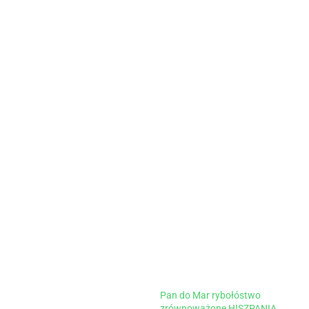
Pan do Mar rybołóstwo
zrównoważone HISZPANIA