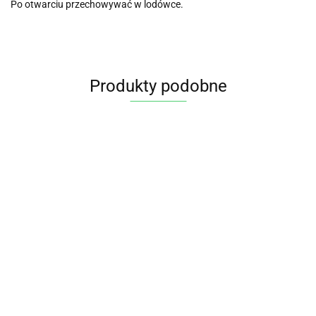
Po otwarciu przechowywać w lodówce.
Produkty podobne
Melasa
trzcinowa
BIO
18.95
(słoik)
SYROP
SYROP
SYROP
360g
DAKTYLOWY
KLONOWY A
KLONOWY C
BEZGLUTENOWY
BEZGLUTENOWY
BEZGLUTENOW
17.65
29.95
26.35
BIO 340 g BIO
BIO 250 ml BIO
BIO 250 ml (330