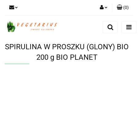
(
0
)
Zaloguj się
Zarejestruj się
Dodaj zgłoszenie
SPIRULINA W PROSZKU (GLONY) BIO
200 g BIO PLANET