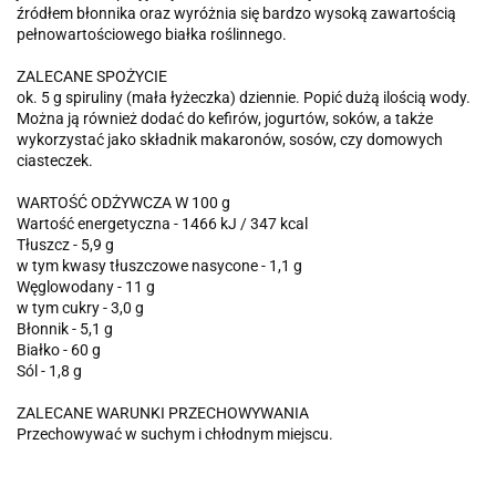
źródłem błonnika oraz wyróżnia się bardzo wysoką zawartością
pełnowartościowego białka roślinnego.
ZALECANE SPOŻYCIE
ok. 5 g spiruliny (mała łyżeczka) dziennie. Popić dużą ilością wody.
Można ją również dodać do kefirów, jogurtów, soków, a także
wykorzystać jako składnik makaronów, sosów, czy domowych
ciasteczek.
WARTOŚĆ ODŻYWCZA W 100 g
Wartość energetyczna - 1466 kJ / 347 kcal
Tłuszcz - 5,9 g
w tym kwasy tłuszczowe nasycone - 1,1 g
Węglowodany - 11 g
w tym cukry - 3,0 g
Błonnik - 5,1 g
Białko - 60 g
Sól - 1,8 g
ZALECANE WARUNKI PRZECHOWYWANIA
Przechowywać w suchym i chłodnym miejscu.