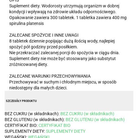
OPIS
Suplement diety. Wodorosty utrzymują organizm w dobrej
kondycji i wpływają na zdrowie układu odpornościwego.
Opakowanie zawiera 300 tabletek. 1 tabletka zawiera 400 mg
spirulina platensis
ZALECANE SPOŻYCIE I INNE UWAGI
8 tabletek dziennie popijając dużą ilością wody, najlepiej
spożyć pół godziny przed posiłkiem.
Nie przekraczać zalecanej porcji do spożycia w ciągu dnia.
Suplement diety nie może być stosowany jako substytut
zróżnicowanej diety.
ZALECANE WARUNKI PRZECHOWYWANIA
Przechowywać w suchym i chłodnym miejscu, w sposób
niedostępny dla małych dzieci.
SZCZEGÓŁY PRODUKTU
BEZ CUKRU (w składnikach):
BEZ CUKRU (w składnikach)
BEZ GLUTENU (w składnikach):
BEZ GLUTENU (w składnikach)
CERTYFIKAT BIO:
CERTYFIKAT BIO
SUPLEMENTY DIETY:
SUPLEMENTY DIETY
WEGAŃSKI:
WEGAŃSKI