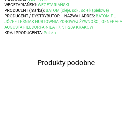
WEGETARIAŃSKI:
WEGETARIAŃSKI
PRODUCENT (marka):
BATOM (oleje, soki, sole kąpielowe)
PRODUCENT / DYSTRYBUTOR – NAZWA I ADRES:
BATOM.PL
JÓZEF LEŚNIAK HURTOWNIA ZDROWEJ ŻYWNOŚCI, GENERAŁA
AUGUSTA FIELDORFA-NILA 17, 31-209 KRAKÓW
KRAJ PRODUCENTA:
Polska
Produkty podobne
SPIRULINA
SPIRULINA
SPIRULINA
SP
CHLORELLA
CHLORELLA
BIO 100
BIO 625
NIEBIESKA
W
+
+
TABLETEK
TABLETEK
BIO 15 g
PR