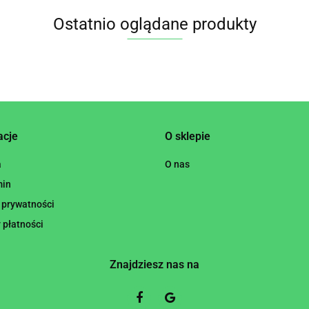
Ostatnio oglądane produkty
acje
O sklepie
a
O nas
min
 prywatności
 płatności
Znajdziesz nas na