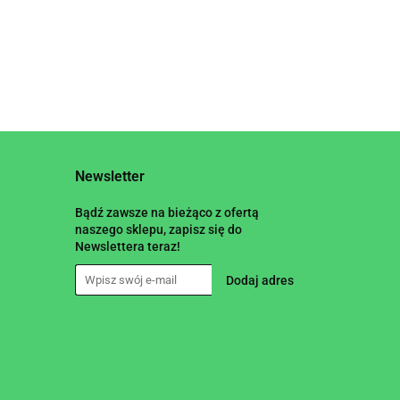
Newsletter
Bądź zawsze na bieżąco z ofertą
naszego sklepu, zapisz się do
Newslettera teraz!