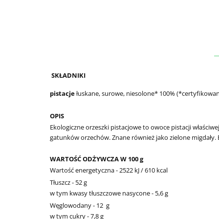
SKŁADNIKI
pistacje
łuskane, surowe, niesolone* 100% (*certyfikowan
OPIS
Ekologiczne orzeszki pistacjowe to owoce pistacji właściw
gatunków orzechów. Znane również jako zielone migdały. E
WARTOŚĆ ODŻYWCZA W 100 g
Wartość energetyczna - 2522 kJ / 610 kcal
Tłuszcz - 52 g
w tym kwasy tłuszczowe nasycone - 5,6 g
Węglowodany - 12
g
w tym cukry - 7,8 g