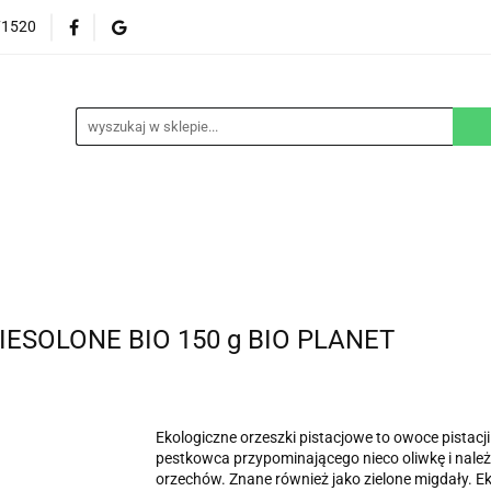
71520
EZGLUTENOWE
DOM
DZIECKO
URODA
NA ZAMÓWIENIE
BLOG
M
DZIECKO
URODA
WEGAŃSKIE
SUPLEM
ESOLONE BIO 150 g BIO PLANET
Ekologiczne orzeszki pistacjowe to owoce pistacj
pestkowca przypominającego nieco oliwkę i nale
orzechów. Znane również jako zielone migdały. Eko