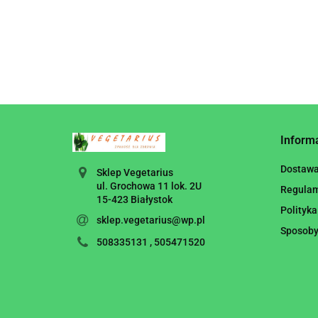
Inform
Dostaw
Sklep Vegetarius
ul. Grochowa 11 lok. 2U
Regula
15-423 Białystok
Polityka
sklep.vegetarius@wp.pl
Sposoby
508335131 , 505471520