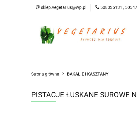
sklep.vegetarius@wp.pl
508335131 , 5054
KATEGORIE
B
SUPLEMENTY
KATEGORIE
BEZGLUTENOWE
DO
Strona główna
BAKALIE I KASZTANY
PISTACJE ŁUSKANE SUROWE NI