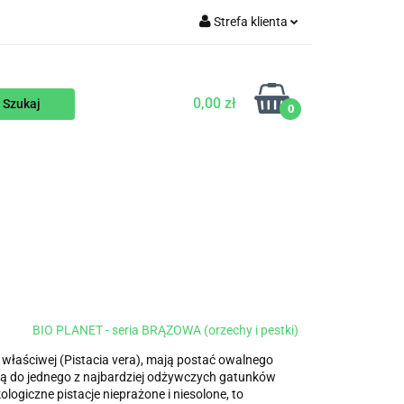
Strefa klienta
WEGAŃSKIE
Zaloguj się
Zarejestruj się
0,00 zł
0
Dodaj zgłoszenie
ENTY
NA ZAMÓWIENIE
BLOG
BIO PLANET - seria BRĄZOWA (orzechy i pestki)
i właściwej (Pistacia vera), mają postać owalnego
żą do jednego z najbardziej odżywczych gatunków
logiczne pistacje nieprażone i niesolone, to