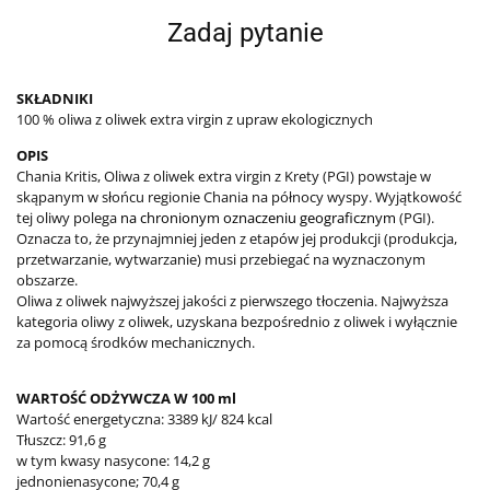
Zadaj pytanie
SKŁADNIKI
100 % oliwa z oliwek extra virgin z upraw ekologicznych
OPIS
Chania Kritis, Oliwa z oliwek extra virgin z Krety (PGI) powstaje w
skąpanym w słońcu regionie Chania na północy wyspy. Wyjątkowość
tej oliwy polega
na chronionym oznaczeniu geograficznym
(PGI).
Oznacza to, że przynajmniej jeden z etapów jej produkcji (produkcja,
przetwarzanie, wytwarzanie) musi przebiegać na wyznaczonym
obszarze.
Oliwa z oliwek najwyższej jakości z pierwszego tłoczenia. Najwyższa
kategoria oliwy z oliwek, uzyskana bezpośrednio z oliwek i wyłącznie
za pomocą środków mechanicznych.
WARTOŚĆ ODŻYWCZA W 100 ml
Wartość energetyczna: 3389 kJ/ 824 kcal
Tłuszcz: 91,6 g
w tym kwasy nasycone: 14,2 g
jednonienasycone; 70,4 g