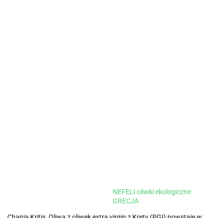
NEFELI oliwki ekologiczne
GRECJA
Chania Kritis, Oliwa z oliwek extra virgin z Krety (PGI) powstaje w