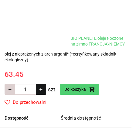
BIO PLANETE oleje tłoczone
na zimno FRANCJA\NIEMCY
olej z nieprażonych ziaren arganii* (*certyfikowany składnik
ekologiczny)
63.45
szt.
Do koszyka
Do przechowalni
Dostępność
Średnia dostępność