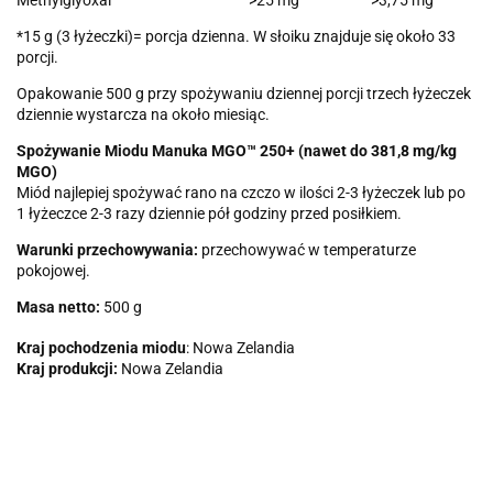
Methylglyoxal
>25 mg
>3,75 mg
*15 g (3 łyżeczki)= porcja dzienna. W słoiku znajduje się około 33
porcji.
Opakowanie 500 g przy spożywaniu dziennej porcji trzech łyżeczek
dziennie wystarcza na około miesiąc.
Spożywanie Miodu Manuka MGO™ 250+ (nawet do 381,8 mg/kg
MGO)
Miód najlepiej spożywać rano na czczo w ilości 2-3 łyżeczek lub po
1 łyżeczce 2-3 razy dziennie pół godziny przed posiłkiem.
Warunki przechowywania:
przechowywać w temperaturze
pokojowej.
Masa netto:
500 g
Kraj pochodzenia miodu
: Nowa Zelandia
Kraj produkcji:
Nowa Zelandia