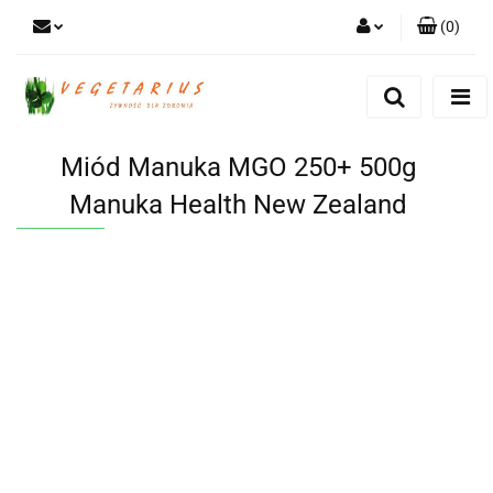
(
0
)
Zaloguj się
Zarejestruj się
Dodaj zgłoszenie
Miód Manuka MGO 250+ 500g
Manuka Health New Zealand