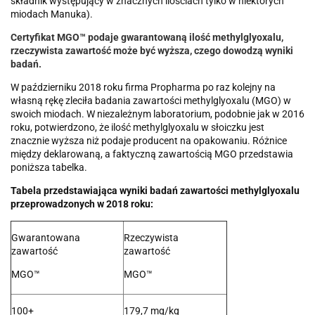
składnik występujący w znacznych ilościach tylko w niektórych
miodach Manuka).
Certyfikat MGO™ podaje gwarantowaną ilość methylglyoxalu,
rzeczywista zawartość może być wyższa, czego dowodzą wyniki
badań.
W październiku 2018 roku firma Propharma po raz kolejny na
własną rękę zleciła badania zawartości methylglyoxalu (MGO) w
swoich miodach. W niezależnym laboratorium, podobnie jak w 2016
roku, potwierdzono, że ilość methylglyoxalu w słoiczku jest
znacznie wyższa niż podaje producent na opakowaniu. Różnice
między deklarowaną, a faktyczną zawartością MGO przedstawia
poniższa tabelka.
Tabela przedstawiająca wyniki badań zawartości methylglyoxalu
przeprowadzonych w 2018 roku:
Gwarantowana
Rzeczywista
zawartość
zawartość
MGO™
MGO™
100+
179,7 mg/kg