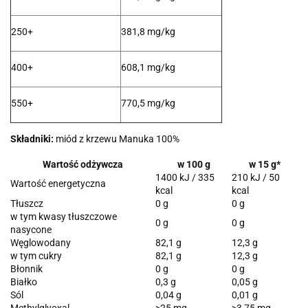
250+
381,8 mg/kg
400+
608,1 mg/kg
550+
770,5 mg/kg
Składniki:
miód z krzewu Manuka 100%
Wartość odżywcza
w 100 g
w 15 g*
1400 kJ / 335
210 kJ / 50
Wartość energetyczna
kcal
kcal
Tłuszcz
0 g
0 g
w tym kwasy tłuszczowe
0 g
0 g
nasycone
Węglowodany
82,1 g
12,3 g
w tym cukry
82,1 g
12,3 g
Błonnik
0 g
0 g
Białko
0,3 g
0,05 g
Sól
0,04 g
0,01 g