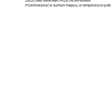
ZALECANE WARUNKI PRZECHOWYWANIA
Przechowywać w suchym miejscu, w temperaturze poko
Ciastka owsiane z
MĄKA
owocami i
BEZG
KÓŁKA ZBOŻOWE
orzechami BIO 250
BIO 5
11.00
13.90
MIODOWE
g EKOWITAL
PRZE