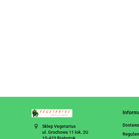
BEZGLUTENOWE 375 g
14.95
- JERRY GLUTEN OUT
Inform
Dostaw
Sklep Vegetarius
ul. Grochowa 11 lok. 2U
Regula
15-423 Białystok