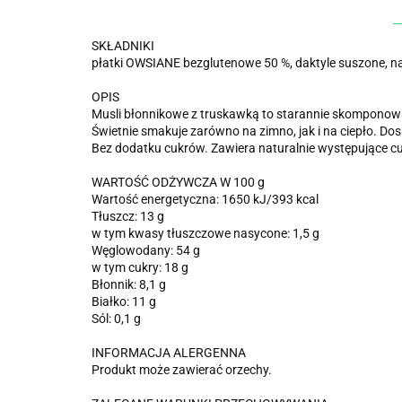
SKŁADNIKI
płatki OWSIANE bezglutenowe 50 %, daktyle suszone, nasi
OPIS
Musli błonnikowe z truskawką to starannie skomponowa
Świetnie smakuje zarówno na zimno, jak i na ciepło. Dos
Bez dodatku cukrów. Zawiera naturalnie występujące 
WARTOŚĆ ODŻYWCZA W 100 g
Wartość energetyczna: 1650 kJ/393 kcal
Tłuszcz: 13 g
w tym kwasy tłuszczowe nasycone: 1,5 g
Węglowodany: 54 g
w tym cukry: 18 g
Błonnik: 8,1 g
Białko: 11 g
Sól: 0,1 g
INFORMACJA ALERGENNA
Produkt może zawierać orzechy.