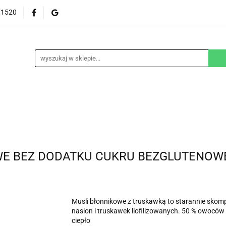
71520
EZGLUTENOWE
DOM
DZIECKO
URODA
NA ZAMÓWIENIE
BLOG
M
DZIECKO
URODA
WEGAŃSKIE
SUPLEM
 BEZ DODATKU CUKRU BEZGLUTENOWE 5
Musli błonnikowe z truskawką to starannie sk
nasion i truskawek liofilizowanych. 50 % owoców 
ciepło