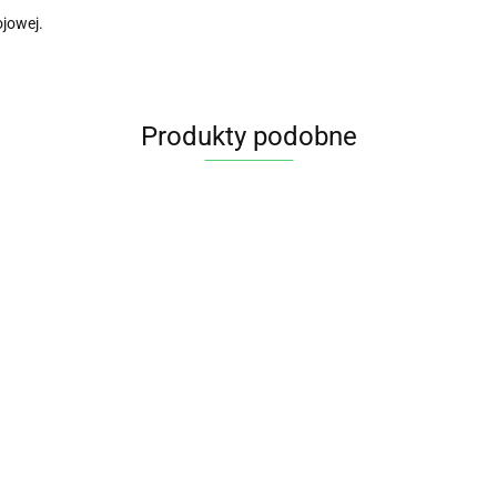
jowej.
Produkty podobne
MUSLI
TROPIK
MUSLI
BIO 300
 OWSIANA
9.25
ORZECHOWE
BIO PL
LUTENOWA
BEZ CUKRU BIO
MĄKA OWSIANA
13.85
00 g - PIĘĆ
300 g BIO
PRAŻONA
MIAN