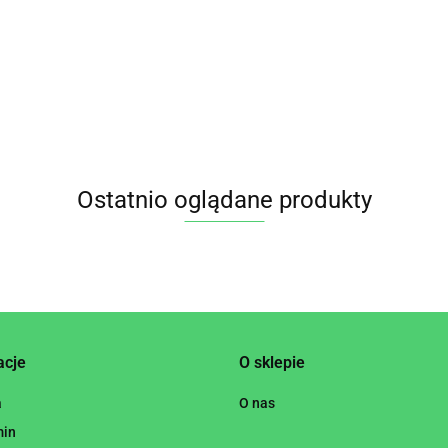
PLANET
WYSOKOBŁONNIKOWA
8.95
BIO 700 g - BIO
PLANET
Ostatnio oglądane produkty
acje
O sklepie
a
O nas
min