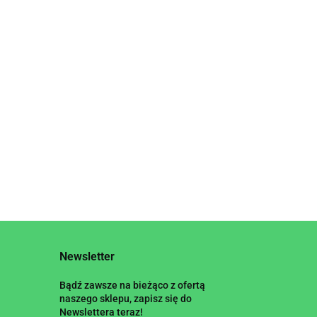
CYNAMONOWE
BEZGLUTENOWE 375 g -
14.95
JERRY GLUTEN OUT
Newsletter
Bądź zawsze na bieżąco z ofertą
naszego sklepu, zapisz się do
Newslettera teraz!