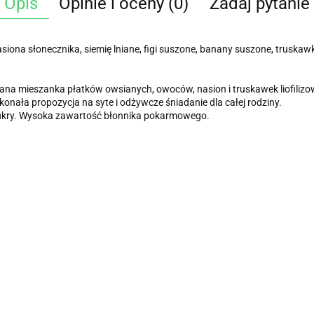
Opis
Opinie i oceny (0)
Zadaj pytanie
ona słonecznika, siemię lniane, figi suszone, banany suszone, truskawki
na mieszanka płatków owsianych, owoców, nasion i truskawek liofilizo
konała propozycja na syte i odżywcze śniadanie dla całej rodziny.
cukry. Wysoka zawartość błonnika pokarmowego.