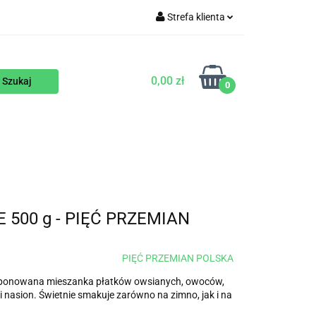
Strefa klienta
WEGAŃSKIE
Zaloguj się
Zarejestruj się
0,00 zł
0
Dodaj zgłoszenie
ENTY
NA ZAMÓWIENIE
BLOG
00 g - PIĘĆ PRZEMIAN
PIĘĆ PRZEMIAN POLSKA
omponowana mieszanka płatków owsianych, owoców,
i nasion. Świetnie smakuje zarówno na zimno, jak i na