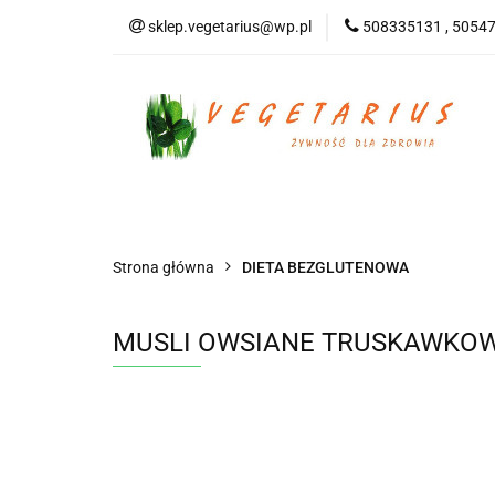
sklep.vegetarius@wp.pl
508335131 , 5054
KATEGORIE
B
SUPLEMENTY
KATEGORIE
BEZGLUTENOWE
DO
Strona główna
DIETA BEZGLUTENOWA
MUSLI OWSIANE TRUSKAWKOWE