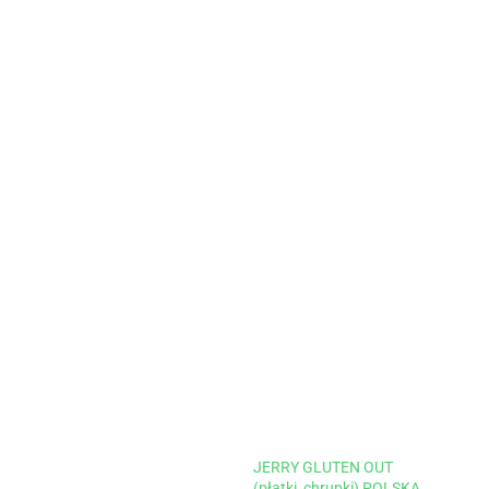
JERRY GLUTEN OUT
(płatki,,chrupki) POLSKA