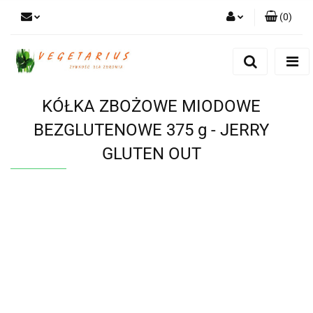
(
0
)
Zaloguj się
Zarejestruj się
Dodaj zgłoszenie
KÓŁKA ZBOŻOWE MIODOWE
BEZGLUTENOWE 375 g - JERRY
GLUTEN OUT