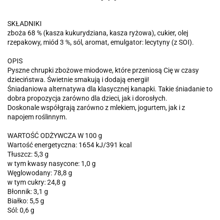
SKŁADNIKI
zboża 68 % (kasza kukurydziana, kasza ryżowa), cukier, olej
rzepakowy, miód 3 %, sól, aromat, emulgator: lecytyny (z SOI).
OPIS
Pyszne chrupki zbożowe miodowe, które przeniosą Cię w czasy
dzieciństwa. Świetnie smakują i dodają energii!
Śniadaniowa alternatywa dla klasycznej kanapki. Takie śniadanie to
dobra propozycja zarówno dla dzieci, jak i dorosłych.
Doskonale współgrają zarówno z mlekiem, jogurtem, jak i z
napojem roślinnym.
WARTOŚĆ ODŻYWCZA W 100 g
Wartość energetyczna: 1654 kJ/391 kcal
Tłuszcz: 5,3 g
w tym kwasy nasycone: 1,0 g
Węglowodany: 78,8 g
w tym cukry: 24,8 g
Błonnik: 3,1 g
Białko: 5,5 g
Sól: 0,6 g