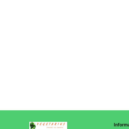
KREM
KASZTANY
KASZ
KASZTANY JADALNE
JADALNE CAŁE
JADAL
SUSZONE OBRANE
34.95
GOTOWANE BIO
380 g
44.95
BIO 400 g BIO
320 g DANIVAL
29.95
PLANET
Inform