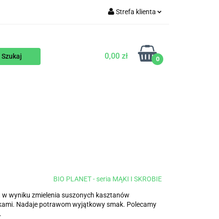
Strefa klienta
WEGAŃSKIE
Zaloguj się
Zarejestruj się
0,00 zł
0
Dodaj zgłoszenie
ENTY
NA ZAMÓWIENIE
BLOG
BIO PLANET - seria MĄKI I SKROBIE
 w wyniku zmielenia suszonych kasztanów
mąkami. Nadaje potrawom wyjątkowy smak. Polecamy
.