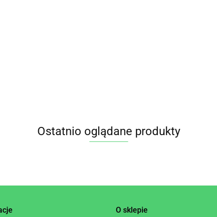
 Z
TANÓW
MĄKA
Mąka gryczana
MĄKA
NYCH BIO
KASZT
BIAŁA BIO
KASZTANOWA
 DANIVAL
BEZGL
bezglutenowa 500 g
BEZGLUTENOWA
31.55
13.00
14.35
BIO 700
- Pięć Przemian
BIO 250 g BIO
PLANET
PLANET
Ostatnio oglądane produkty
acje
O sklepie