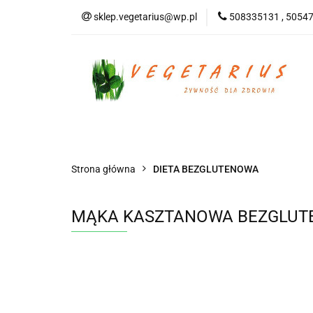
sklep.vegetarius@wp.pl
508335131 , 5054
KATEGORIE
B
SUPLEMENTY
KATEGORIE
BEZGLUTENOWE
DO
Strona główna
DIETA BEZGLUTENOWA
MĄKA KASZTANOWA BEZGLUTEN