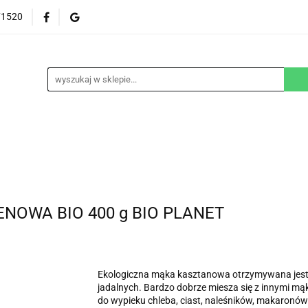
71520
EZGLUTENOWE
DOM
DZIECKO
URODA
NA ZAMÓWIENIE
BLOG
M
DZIECKO
URODA
WEGAŃSKIE
SUPLEM
OWA BIO 400 g BIO PLANET
Ekologiczna mąka kasztanowa otrzymywana jest
jadalnych. Bardzo dobrze miesza się z innymi 
do wypieku chleba, ciast, naleśników, makaronów