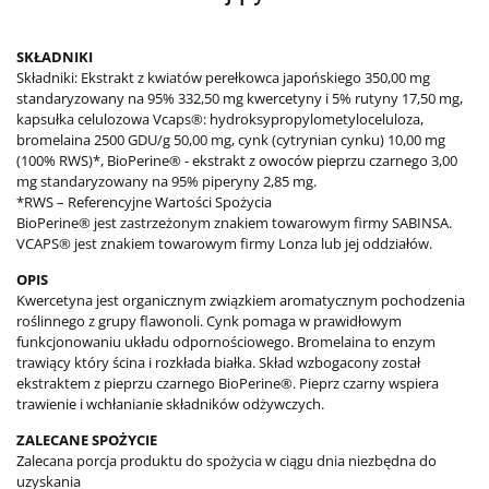
SKŁADNIKI
Składniki: Ekstrakt z kwiatów perełkowca japońskiego 350,00 mg
standaryzowany na 95% 332,50 mg kwercetyny i 5% rutyny 17,50 mg,
kapsułka celulozowa Vcaps®: hydroksypropylometyloceluloza,
bromelaina 2500 GDU/g 50,00 mg, cynk (cytrynian cynku) 10,00 mg
(100% RWS)*, BioPerine® - ekstrakt z owoców pieprzu czarnego 3,00
mg standaryzowany na 95% piperyny 2,85 mg.
*RWS – Referencyjne Wartości Spożycia
BioPerine® jest zastrzeżonym znakiem towarowym firmy SABINSA.
VCAPS® jest znakiem towarowym firmy Lonza lub jej oddziałów.
OPIS
Kwercetyna jest organicznym związkiem aromatycznym pochodzenia
roślinnego z grupy flawonoli. Cynk pomaga w prawidłowym
funkcjonowaniu układu odpornościowego. Bromelaina to enzym
trawiący który ścina i rozkłada białka. Skład wzbogacony został
ekstraktem z pieprzu czarnego BioPerine®. Pieprz czarny wspiera
trawienie i wchłanianie składników odżywczych.
ZALECANE SPOŻYCIE
Zalecana porcja produktu do spożycia w ciągu dnia niezbędna do
uzyskania