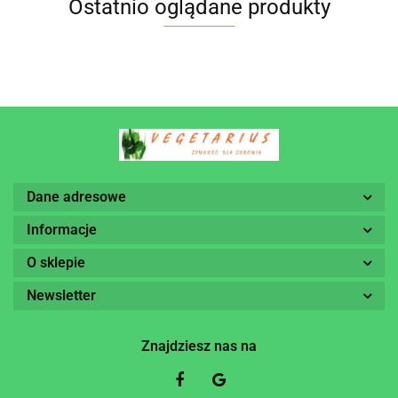
Ostatnio oglądane produkty
Dane adresowe
Informacje
O sklepie
Newsletter
Znajdziesz nas na