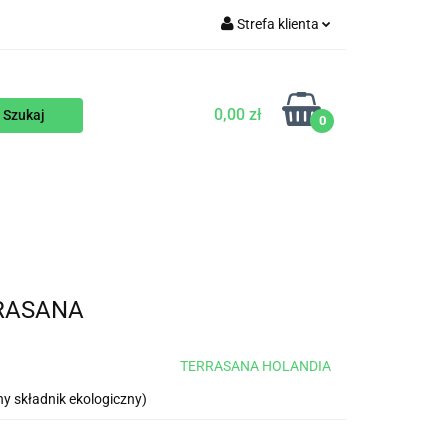
Strefa klienta
WEGAŃSKIE
Zaloguj się
Zarejestruj się
0,00 zł
0
Dodaj zgłoszenie
ENTY
NA ZAMÓWIENIE
BLOG
RRASANA
TERRASANA HOLANDIA
 składnik ekologiczny)