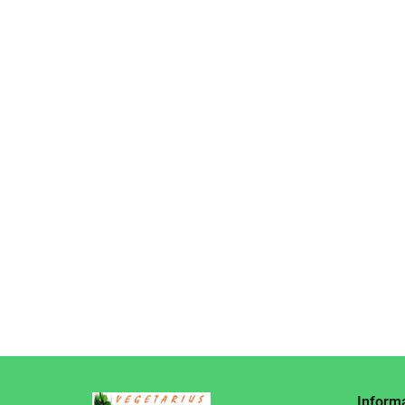
KREM MIGDAŁOWY Z
KREM MIGDAŁOWO -
WANILIĄ KETO BEZ
CZEKOLADOWY BEZ
DODATKU CUKRU
DODATKU CUKRU
18.35
41.95
BEZGLUTENOWY 190 g
BEZGLUTENOWY
- BATON WARSZAWSKI
(KETO) 300 g - PIĘĆ
PRZEMIAN
Inform