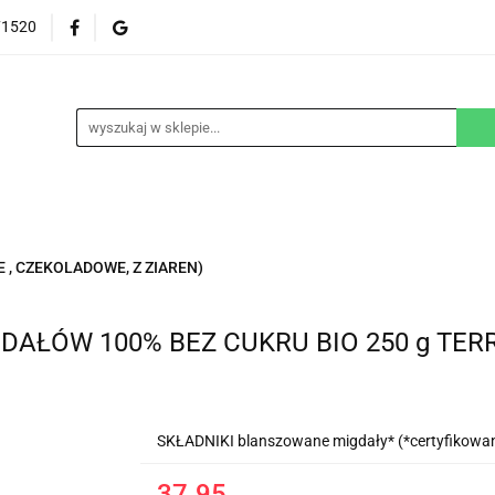
71520
EZGLUTENOWE
DOM
DZIECKO
URODA
NA ZAMÓWIENIE
BLOG
M
DZIECKO
URODA
WEGAŃSKIE
SUPLEM
, CZEKOLADOWE, Z ZIAREN)
AŁÓW 100% BEZ CUKRU BIO 250 g TE
SKŁADNIKI blanszowane migdały* (*certyfikowany
37.95