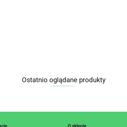
KREM
KREM Z
KRE
ORZECHOWY
KREM ORZECHOWY
BLANSZOWANYCH
MIG
100% MIX (4
KLASYCZNY 100 %
MIGDAŁÓW 100%
BLA
25.95
69.00
46.9
ORZECHY) BEZ
BEZ DODATKU SOLI
BIO BEZ CUKRU
100
10.75
CUKRU BIO 250 g
I CUKRÓW 340 g -
500 g TERRASANA
BIO 
- TERRASANA
NATURAVENA
HOR
Ostatnio oglądane produkty
acje
O sklepie