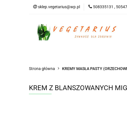
sklep.vegetarius@wp.pl
508335131 , 5054
KATEGORIE
B
SUPLEMENTY
KATEGORIE
BEZGLUTENOWE
DO
Strona główna
KREMY MASŁA PASTY (ORZECHOWE 
KREM Z BLANSZOWANYCH MIGD