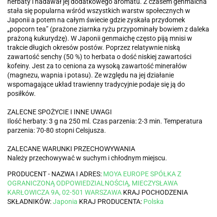
herbaty i nadawał jej dodatkowego aromatu. Z czasem genmaicha
stała się popularna wśród wszystkich warstw społecznych w
Japonii a potem na całym świecie gdzie zyskała przydomek
„popcorn tea” (prażone ziarnka ryżu przypominały bowiem z daleka
prażoną kukurydzę). W Japonii genmaichę często piją mnisi w
trakcie długich okresów postów. Poprzez relatywnie niską
zawartość senchy (50 %) to herbata o dość niskiej zawartości
kofeiny. Jest za to ceniona za wysoką zawartość minerałów
(magnezu, wapnia i potasu). Ze względu na jej działanie
wspomagające układ trawienny tradycyjnie podaje się ją do
posiłków.
ZALECNE SPOŻYCIE I INNE UWAGI
Ilość herbaty: 3 g na 250 ml. Czas parzenia: 2-3 min. Temperatura
parzenia: 70-80 stopni Celsjusza.
ZALECANE WARUNKI PRZECHOWYWANIA
Należy przechowywać w suchym i chłodnym miejscu.
PRODUCENT - NAZWA I ADRES:
MOYA EUROPE SPÓŁKA Z
OGRANICZONĄ ODPOWIEDZIALNOŚCIĄ, MIECZYSŁAWA
KARŁOWICZA 9A, 02-501 WARSZAWA
KRAJ POCHODZENIA
SKŁADNIKÓW:
Japonia
KRAJ PRODUCENTA:
Polska