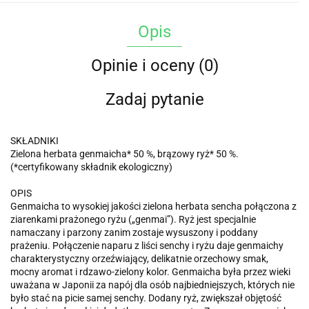
Opis
Opinie i oceny (0)
Zadaj pytanie
SKŁADNIKI
Zielona herbata genmaicha* 50 %, brązowy ryż* 50 %.
(*certyfikowany składnik ekologiczny)
OPIS
Genmaicha to wysokiej jakości zielona herbata sencha połączona z
ziarenkami prażonego ryżu („genmai”). Ryż jest specjalnie
namaczany i parzony zanim zostaje wysuszony i poddany
prażeniu. Połączenie naparu z liści senchy i ryżu daje genmaichy
charakterystyczny orzeźwiający, delikatnie orzechowy smak,
mocny aromat i rdzawo-zielony kolor. Genmaicha była przez wieki
uważana w Japonii za napój dla osób najbiedniejszych, których nie
było stać na picie samej senchy. Dodany ryż, zwiększał objętość