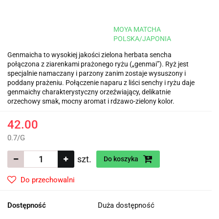
MOYA MATCHA
POLSKA/JAPONIA
Genmaicha to wysokiej jakości zielona herbata sencha
połączona z ziarenkami prażonego ryżu („genmai”). Ryż jest
specjalnie namaczany i parzony zanim zostaje wysuszony i
poddany prażeniu. Połączenie naparu z liści senchy i ryżu daje
genmaichy charakterystyczny orzeźwiający, delikatnie
orzechowy smak, mocny aromat i rdzawo-zielony kolor.
42.00
0.7
/
G
szt.
Do koszyka
Do przechowalni
Dostępność
Duża dostępność