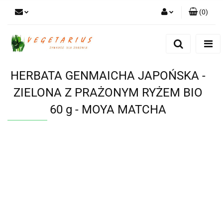
(
0
)
Zaloguj się
Zarejestruj się
Dodaj zgłoszenie
HERBATA GENMAICHA JAPOŃSKA -
ZIELONA Z PRAŻONYM RYŻEM BIO
60 g - MOYA MATCHA