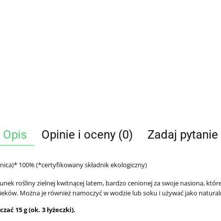
Opis
Opinie i oceny (0)
Zadaj pytanie
spanica)* 100% (*certyfikowany składnik ekologiczny)
tunek rośliny zielnej kwitnącej latem, bardzo cenionej za swoje nasiona, k
pieków. Można je również namoczyć w wodzie lub soku i używać jako natural
ać 15 g (ok. 3 łyżeczki).