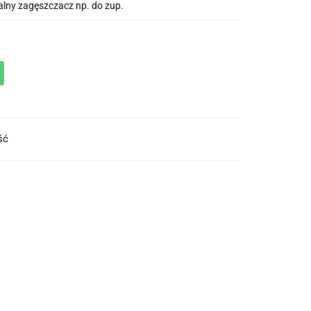
alny zagęszczacz np. do zup.
ość