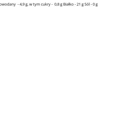
owodany
- 4,9 g,
w tym cukry -
0,8 g
Białko - 21 g
Sól - 0 g