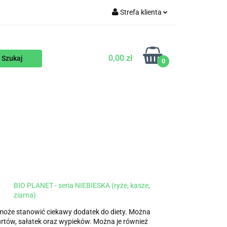
Strefa klienta
WEGAŃSKIE
Zaloguj się
Zarejestruj się
0,00 zł
0
Dodaj zgłoszenie
ENTY
NA ZAMÓWIENIE
BLOG
BIO PLANET - seria NIEBIESKA (ryże, kasze,
ziarna)
może stanowić ciekawy dodatek do diety. Można
urtów, sałatek oraz wypieków. Można je również