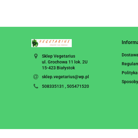
Inform
Dostaw
Sklep Vegetarius
ul. Grochowa 11 lok. 2U
Regula
15-423 Białystok
Polityka
sklep.vegetarius@wp.pl
Sposoby
508335131 , 505471520