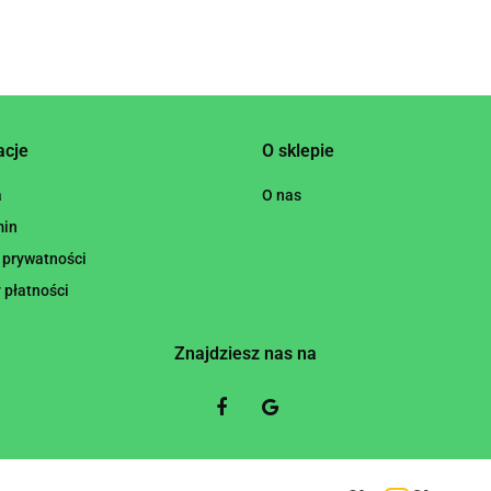
acje
O sklepie
a
O nas
min
 prywatności
 płatności
Znajdziesz nas na