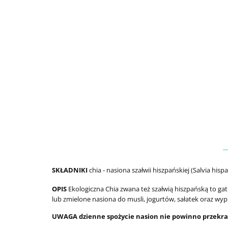
SKŁADNIKI
chia - nasiona szałwii hiszpańskiej (Salvia hi
OPIS
Ekologiczna Chia zwana też szałwią hiszpańską to ga
lub zmielone nasiona do musli, jogurtów, sałatek oraz wy
UWAGA
dzienne spożycie nasion nie powinno przekracz