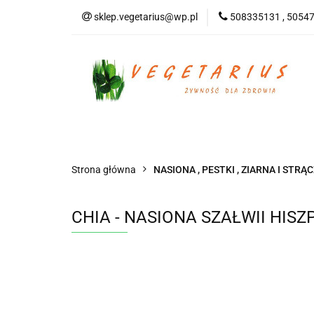
sklep.vegetarius@wp.pl
508335131 , 5054
KATEGORIE
B
SUPLEMENTY
KATEGORIE
BEZGLUTENOWE
DO
Strona główna
NASIONA , PESTKI , ZIARNA I STR
CHIA - NASIONA SZAŁWII HISZ