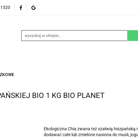
71520
EZGLUTENOWE
DOM
DZIECKO
URODA
NA ZAMÓWIENIE
BLOG
M
DZIECKO
URODA
WEGAŃSKIE
SUPLEM
ĄCZKOWE
PAŃSKIEJ BIO 1 KG BIO PLANET
Ekologiczna Chia zwana też szałwią hiszpańską 
dodawać całe lub zmielone nasiona do musli, jog