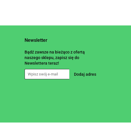
Newsletter
Bądź zawsze na bieżąco z ofertą
naszego sklepu, zapisz się do
Newslettera teraz!