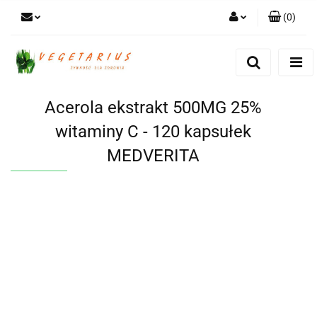
(
0
)
Zaloguj się
Zarejestruj się
Dodaj zgłoszenie
Acerola ekstrakt 500MG 25%
witaminy C - 120 kapsułek
MEDVERITA