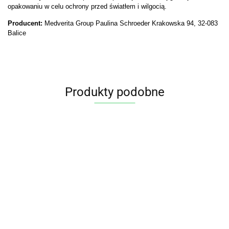
opakowaniu w celu ochrony przed światłem i wilgocią.
Producent:
Medverita Group Paulina Schroeder Krakowska 94, 32-083
Balice
Produkty podobne
WITAMINA
Witam
Liposomalna
C 90
Witamina C z
z kap
witamina C -
KAPSUŁEK
kapusty 60
34.95
WITAMINA C Z
kwas 
60 kaps.
(1000 mg)
kapsułek
16.45
65.45
DZIKĄ RÓŻĄ
33.95
askor
YANGO