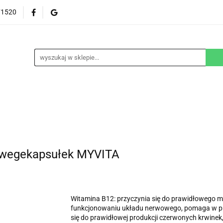
71520
EZGLUTENOWE
DOM
DZIECKO
URODA
NA ZAMÓWIENIE
BLOG
M
DZIECKO
URODA
WEGAŃSKIE
SUPLEM
0 wegekapsułek MYVITA
Witamina B12: przyczynia się do prawidłowego
funkcjonowaniu układu nerwowego, pomaga w pr
się do prawidłowej produkcji czerwonych krwinek