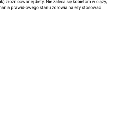
) zróżnicowanej diety. Nie zaleca się kobietom w ciąży,
ymania prawidłowego stanu zdrowia należy stosować
WITAMINA B12
FORTE W
PŁYNIE 30ML
22.45