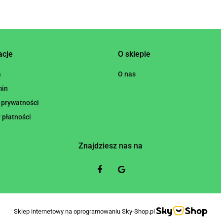
acje
O sklepie
a
O nas
min
 prywatności
 płatności
Znajdziesz nas na
Sklep internetowy na oprogramowaniu Sky-Shop.pl