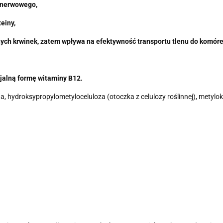
 nerwowego,
einy,
nych krwinek,
zatem wpływa na efektywność transportu tlenu do komóre
jalną formę witaminy B12.
cyna, hydroksypropylometyloceluloza (otoczka z celulozy roślinnej), metyl