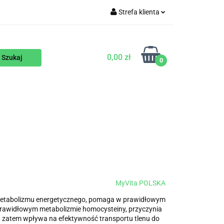
Strefa klienta
WEGAŃSKIE
Zaloguj się
Zarejestruj się
0,00 zł
0
Dodaj zgłoszenie
ENTY
NA ZAMÓWIENIE
BLOG
MyVita POLSKA
 metabolizmu energetycznego, pomaga w prawidłowym
awidłowym metabolizmie homocysteiny, przyczynia
, zatem wpływa na efektywność transportu tlenu do