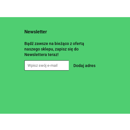
Newsletter
Bądź zawsze na bieżąco z ofertą
naszego sklepu, zapisz się do
Newslettera teraz!