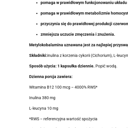
pomaga w prawidłowym funkcjonowaniu układu
pomaga w prawidłowym metabolizmie homocyst
przyczynia się do prawidłowej produkcji czerwo
zmniejsza uczucie zmęczenia i znużenia.
Metylokobalamina uznawana jest za najlepiej przyswa
Składniki:
inulina z korzenia cykorii (Cichorium), L-leu
Sposób użycia:
1 kapsułka dziennie.
Popić wodą.
Dzienna porcja zawiera:
Witamina B12 100 mcg – 4000% RWS*
Inulina 380 mg
L-leucyna 10 mg
*RWS – referencyjna wartość spożycia