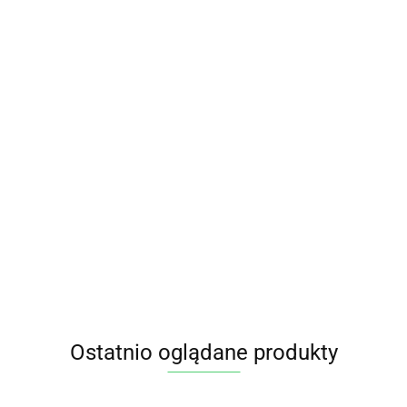
Herb
HERBATKA
Dobr
LIŚĆ MELISY
EKO 
12.8
BIO (25 x 1,5
DAR
14.90
A (850 mg)
g) DARY
NAT
UTENOWA 60
NATURY
EK -
OVIT
 LABEL)
HERBATKA AJURWEDYJSKA
RÓWNOWAGA Z
ASHWAGANDHĄ
14.65
(ASHWAGANDHA BALANCE)
BIO (17 x 2 g) 34 g - YOGI TEA
Ostatnio oglądane produkty