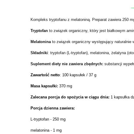
Kompleks tryptofanu z melatoniną. Preparat zawiera 250 mg
Tryptofan
to związek organiczny, który jest białkowym ami
Melatonina
to związek organiczny występujący naturalnie 
Składniki
: tryptofan (L-tryptofan), melatonina, żelatyna (ot
Suplement diety nie zawiera zbędnych:
substancji wypeł
Zawartość
netto
: 100 kapsułek / 37 g
Masa kapsułki:
370 mg
Zalecana porcja do spożycia w ciągu dnia:
1 kapsułka dz
Porcja dzienna zawiera:
L-tryptofan - 250 mg
melatonina - 1 mg