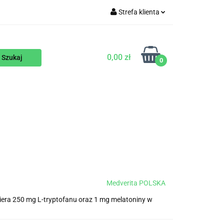
Strefa klienta
WEGAŃSKIE
Zaloguj się
Zarejestruj się
0,00 zł
0
Dodaj zgłoszenie
ENTY
NA ZAMÓWIENIE
BLOG
Medverita POLSKA
iera 250 mg L-tryptofanu oraz 1 mg melatoniny w