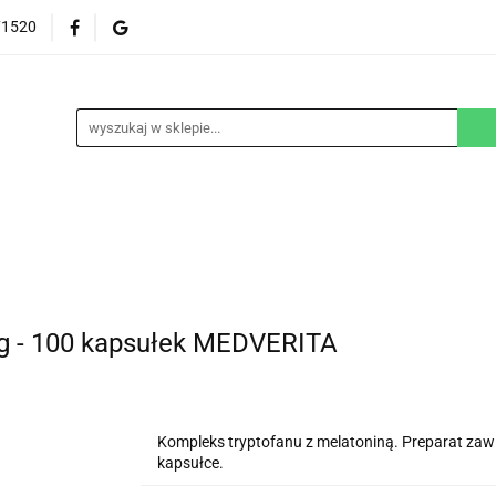
71520
EZGLUTENOWE
DOM
DZIECKO
URODA
NA ZAMÓWIENIE
BLOG
M
DZIECKO
URODA
WEGAŃSKIE
SUPLEM
mg - 100 kapsułek MEDVERITA
Kompleks tryptofanu z melatoniną. Preparat zaw
kapsułce.