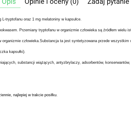
Opis
Opinie i oceny (0)
Zadaj pytanie
 L-tryptofanu oraz 1 mg melatoniny w kapsułce.
nokwasem. Przemiany tryptofanu w organizmie człowieka są źródłem wielu ist
w organizmie człowieka.Substancja ta jest syntetyzowana przede wszystkim
oczka kapsułki).
niających, substancji wiążących, antyzbrylaczy, adsorbentów, konserwantów,
iennie, najlepiej w trakcie posiłku.