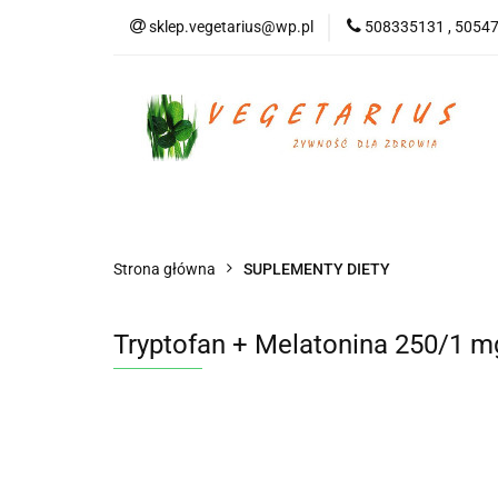
sklep.vegetarius@wp.pl
508335131 , 5054
KATEGORIE
B
SUPLEMENTY
KATEGORIE
BEZGLUTENOWE
DO
Strona główna
SUPLEMENTY DIETY
Tryptofan + Melatonina 250/1 