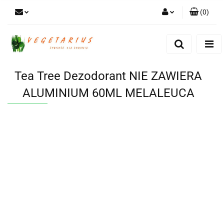
(
0
)
Zaloguj się
Zarejestruj się
Dodaj zgłoszenie
Tea Tree Dezodorant NIE ZAWIERA
ALUMINIUM 60ML MELALEUCA