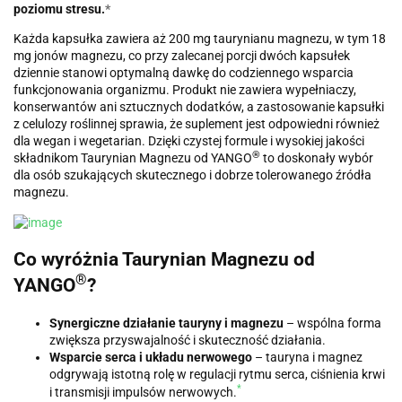
poziomu stresu.
*
Każda kapsułka zawiera aż 200 mg taurynianu magnezu, w tym 18
mg jonów magnezu, co przy zalecanej porcji dwóch kapsułek
dziennie stanowi optymalną dawkę do codziennego wsparcia
funkcjonowania organizmu. Produkt nie zawiera wypełniaczy,
konserwantów ani sztucznych dodatków, a zastosowanie kapsułki
z celulozy roślinnej sprawia, że suplement jest odpowiedni również
dla wegan i wegetarian. Dzięki czystej formule i wysokiej jakości
®
składnikom Taurynian Magnezu od YANGO
to doskonały wybór
dla osób szukających skutecznego i dobrze tolerowanego źródła
magnezu.
Co wyróżnia Taurynian Magnezu od
®
YANGO
?
Synergiczne działanie tauryny i magnezu
– wspólna forma
zwiększa przyswajalność i skuteczność działania.
Wsparcie serca i układu nerwowego
– tauryna i magnez
odgrywają istotną rolę w regulacji rytmu serca, ciśnienia krwi
*
i transmisji impulsów nerwowych.