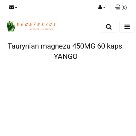
(
0
)
Zaloguj się
Zarejestruj się
Dodaj zgłoszenie
Taurynian magnezu 450MG 60 kaps.
YANGO