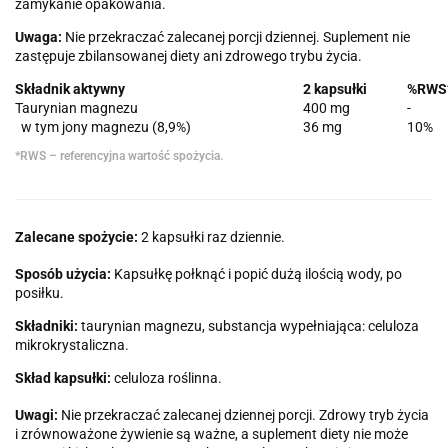
zamykanie opakowania.
Uwaga:
Nie przekraczać zalecanej porcji dziennej. Suplement nie
zastępuje zbilansowanej diety ani zdrowego trybu życia.
Składnik aktywny
2 kapsułki
%RWS
Taurynian magnezu
400 mg
-
w tym jony magnezu (8,9%)
36 mg
10%
*RWS – referencyjna wartość spożycia.
Zalecane spożycie:
2 kapsułki raz dziennie.
Sposób użycia:
Kapsułkę połknąć i popić dużą ilością wody, po
posiłku.
Składniki:
taurynian magnezu, substancja wypełniająca: celuloza
mikrokrystaliczna.
Skład kapsułki:
celuloza roślinna.
Uwagi:
Nie przekraczać zalecanej dziennej porcji. Zdrowy tryb życia
i zrównoważone żywienie są ważne, a suplement diety nie może