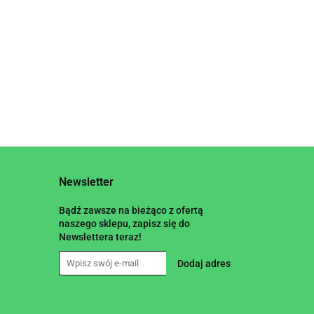
Newsletter
Bądź zawsze na bieżąco z ofertą
naszego sklepu, zapisz się do
Newslettera teraz!