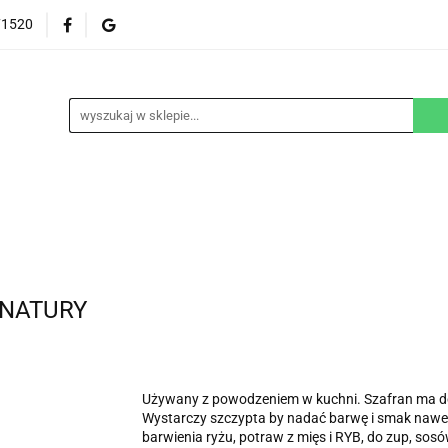
71520
EZGLUTENOWE
DOM
DZIECKO
URODA
NA ZAMÓWIENIE
BLOG
M
DZIECKO
URODA
WEGAŃSKIE
SUPLEM
Y NATURY
Używany z powodzeniem w kuchni. Szafran ma do
Wystarczy szczypta by nadać barwę i smak nawe
barwienia ryżu, potraw z mięs i RYB, do zup, sosów