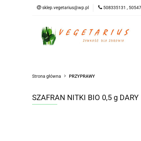
sklep.vegetarius@wp.pl
508335131 , 5054
KATEGORIE
B
SUPLEMENTY
KATEGORIE
BEZGLUTENOWE
DO
Strona główna
PRZYPRAWY
SZAFRAN NITKI BIO 0,5 g DAR