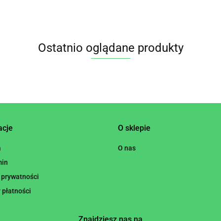
Ostatnio oglądane produkty
acje
O sklepie
a
O nas
min
 prywatności
 płatności
Znajdziesz nas na