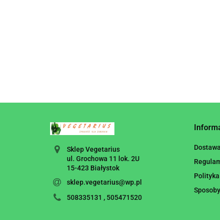
Inform
Dostaw
Sklep Vegetarius
ul. Grochowa 11 lok. 2U
Regula
15-423 Białystok
Polityka
sklep.vegetarius@wp.pl
Sposoby
508335131 , 505471520