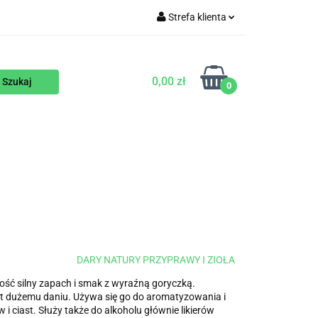
Strefa klienta
WEGAŃSKIE
Zaloguj się
Zarejestruj się
0,00 zł
0
Dodaj zgłoszenie
ENTY
NA ZAMÓWIENIE
BLOG
DARY NATURY PRZYPRAWY I ZIOŁA
ść silny zapach i smak z wyraźną goryczką.
t dużemu daniu. Używa się go do aromatyzowania i
 i ciast. Służy także do alkoholu głównie likierów