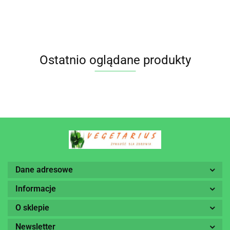
MULTICONTROL
BEZGLUTENOWY
30 SASZETEK -
PHARMOVIT
Ostatnio oglądane produkty
Dane adresowe
Informacje
O sklepie
Newsletter