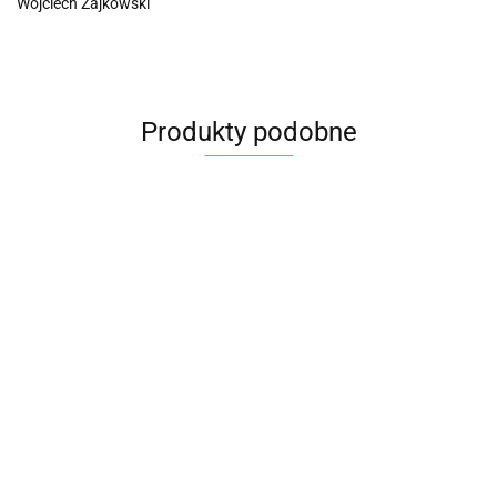
Wojciech Zajkowski
Produkty podobne
Miód z
pyłkiem i
Pyłek
propolisem
MULTIWITAMINY
kwiatowy
35.95
KOMPLEKS
400g
MULTI VIT 60
180g PASIEKA
WITAMIN I
BARTNIK
20.95
WEGEKAPSUŁEK
DĄBROWA
MINERAŁÓW
47.55
SOKÓLSKI
64.85
35,42 g
BIAŁOSTOCKA
DLA DZIECI I
PHARMOVIT
MŁODZIEŻY