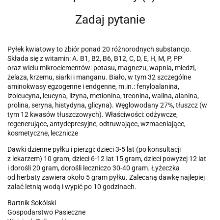
Zadaj pytanie
Pyłek kwiatowy to zbiór ponad 20 różnorodnych substancjo.
Składa się z witamin: A. B1, B2, B6, B12, C, D, E, H, M, P, PP
oraz wielu mikroelementów: potasu, magnezu, wapnia, miedzi,
żelaza, krzemu, siarki i manganu. Biało, w tym 32 szczególne
aminokwasy egzogenne i endgenne, m.in.: fenyloalanina,
izoleucyna, leucyna, lizyna, metionina, treonina, walina, alanina,
prolina, seryna, histydyna, glicyna). Węglowodany 27%, tłuszcz (w
tym 12 kwasów tłuszczowych). Właściwości: odżywcze,
regenerujące, antydepresyjne, odtruwające, wzmacniające,
kosmetyczne, lecznicze
Dawki dzienne pyłku i pierzgi: dzieci 3-5 lat (po konsultacji
z lekarzem) 10 gram, dzieci 6-12 lat 15 gram, dzieci powyżej 12 lat
i dorośli 20 gram, dorośli leczniczo 30-40 gram. Łyżeczka
od herbaty zawiera około 5 gram pyłku. Zalecaną dawkę najlepiej
zalać letnią wodą i wypić po 10 godzinach.
Bartnik Sokólski
Gospodarstwo Pasieczne