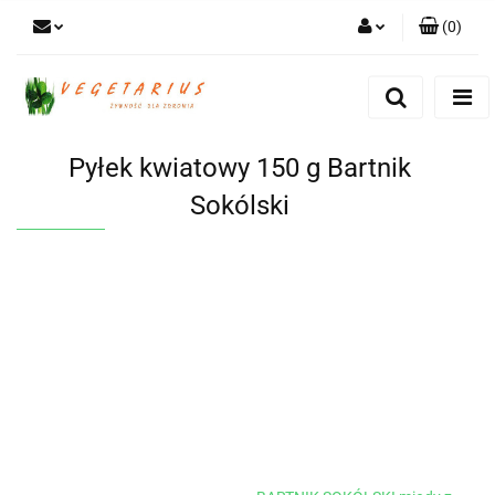
(
0
)
Zaloguj się
Zarejestruj się
Dodaj zgłoszenie
Pyłek kwiatowy 150 g Bartnik
Sokólski