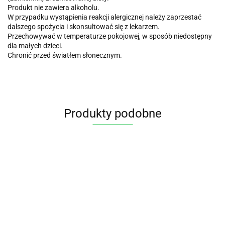
Produkt nie zawiera alkoholu.
W przypadku wystąpienia reakcji alergicznej należy zaprzestać
dalszego spożycia i skonsultować się z lekarzem.
Przechowywać w temperaturze pokojowej, w sposób niedostępny
dla małych dzieci.
Chronić przed światłem słonecznym.
Produkty podobne
Mió
Cukierki z
Maść
JEŻÓWKA
pyłk
Miodem
propolisowa