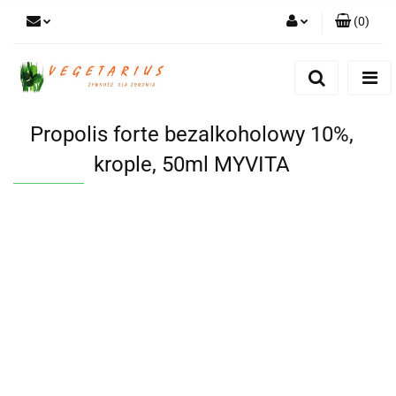
(
0
)
Zaloguj się
Zarejestruj się
Dodaj zgłoszenie
Propolis forte bezalkoholowy 10%,
krople, 50ml MYVITA