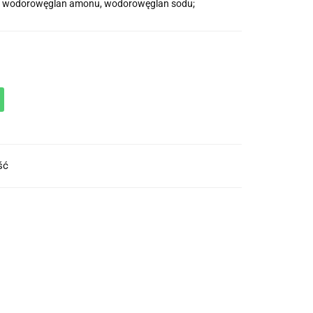
e: wodorowęglan amonu, wodorowęglan sodu;
ość