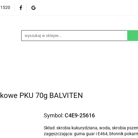
71520
EZGLUTENOWE
DOM
DZIECKO
URODA
NA ZAMÓWIENIE
BLOG
M
DZIECKO
URODA
WEGAŃSKIE
SUPLEM
ałkowe PKU 70g BALVITEN
Symbol:
C4E9-25616
Skład: skrobia kukurydziana, woda, skrobia pszenn
zagęszczająca: guma guar i E464, błonnik pokarmo