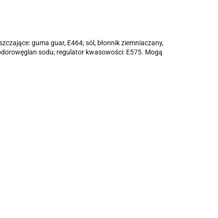
szczające: guma guar, E464; sól, błonnik ziemniaczany,
wodorowęglan sodu; regulator kwasowości: E575. Mogą