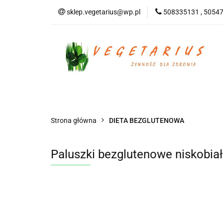
sklep.vegetarius@wp.pl
508335131 , 5054
KATEGORIE
B
SUPLEMENTY
KATEGORIE
BEZGLUTENOWE
DO
Strona główna
DIETA BEZGLUTENOWA
Paluszki bezglutenowe niskobi