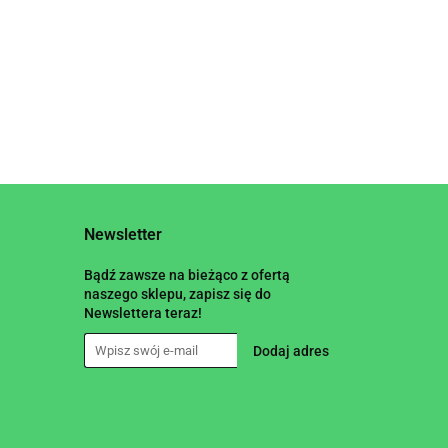
Newsletter
Bądź zawsze na bieżąco z ofertą
naszego sklepu, zapisz się do
Newslettera teraz!