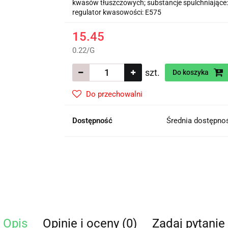
kwasów tłuszczowych; substancje spulchniając
regulator kwasowości: E575
15.45
0.22
/
G
szt.
Do koszyka
Do przechowalni
Dostępność
Średnia dostępn
Opis
Opinie i oceny (0)
Zadaj pytanie