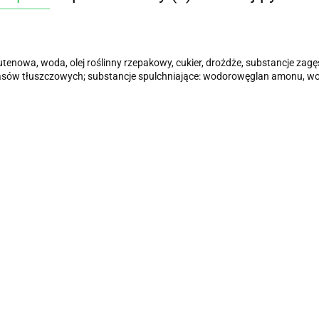
utenowa, woda, olej roślinny rzepakowy, cukier, drożdże, substancje zagę
kwasów tłuszczowych; substancje spulchniające: wodorowęglan amonu, 