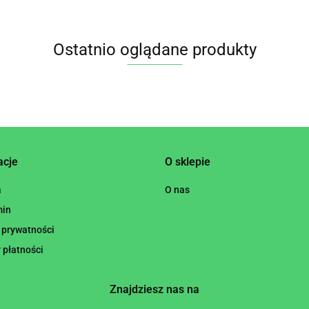
Ostatnio oglądane produkty
acje
O sklepie
a
O nas
min
 prywatności
 płatności
Znajdziesz nas na