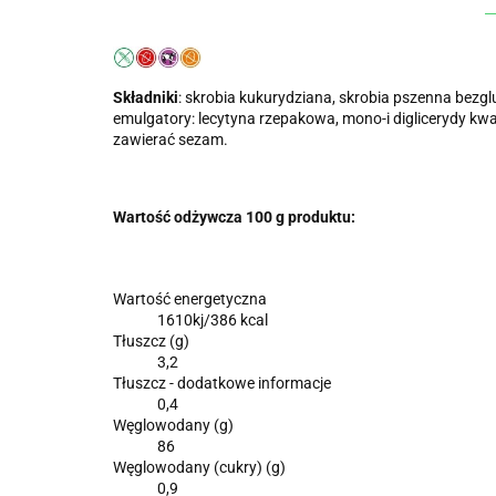
Składniki
: skrobia kukurydziana, skrobia pszenna bezgl
emulgato­ry: lecytyna rzepakowa, mono-i diglicerydy 
zawierać sezam.
Wartość odżywcza 100 g produktu:
Wartość energetyczna
1610kj/386 kcal
Tłuszcz (g)
3,2
Tłuszcz - dodatkowe informacje
0,4
Węglowodany (g)
86
Węglowodany (cukry) (g)
0,9