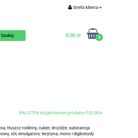
Strefa klienta
WEGAŃSKIE
Zaloguj się
Zarejestruj się
0,00 zł
0
Dodaj zgłoszenie
ENTY
NA ZAMÓWIENIE
BLOG
BALVITEN bezglutenowe produkty POLSKA
a, tłuszcz roślinny, cukier, drożdże, substancja
wy, sól, emulgatory: lecytyna, mono i diglicerydy