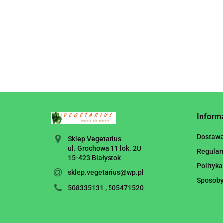
Inform
Dostaw
Sklep Vegetarius
ul. Grochowa 11 lok. 2U
Regula
15-423 Białystok
Polityka
sklep.vegetarius@wp.pl
Sposoby
508335131 , 505471520