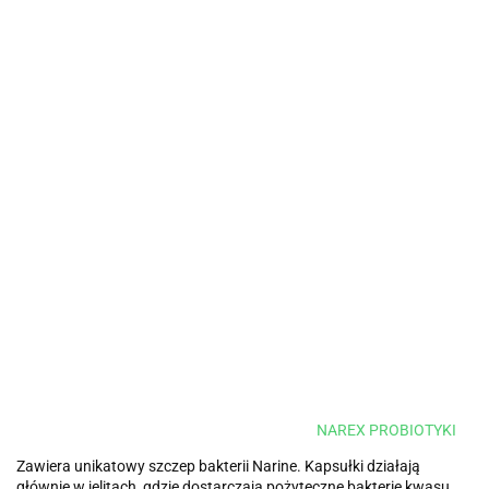
NAREX PROBIOTYKI
Zawiera unikatowy szczep bakterii Narine. Kapsułki działają
głównie w jelitach, gdzie dostarczają pożyteczne bakterie kwasu