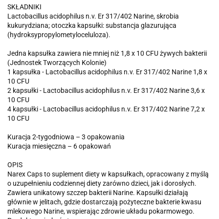
SKŁADNIKI
Lactobacillus acidophilus n.v. Er 317/402 Narine, skrobia
kukurydziana; otoczka kapsułki: substancja glazurująca
(hydroksypropylometyloceluloza).
Jedna kapsułka zawiera nie mniej niż 1,8 x 10 CFU żywych bakterii
(Jednostek Tworzących Kolonie)
1 kapsułka - Lactobacillus acidophilus n.v. Er 317/402 Narine 1,8 x
10 CFU
2 kapsułki - Lactobacillus acidophilus n.v. Er 317/402 Narine 3,6 x
10 CFU
4 kapsułki - Lactobacillus acidophilus n.v. Er 317/402 Narine 7,2 x
10 CFU
Kuracja 2-tygodniowa – 3 opakowania
Kuracja miesięczna – 6 opakowań
OPIS
Narex Caps to suplement diety w kapsułkach, opracowany z myślą
o uzupełnieniu codziennej diety zarówno dzieci, jak i dorosłych.
Zawiera unikatowy szczep bakterii Narine. Kapsułki działają
głównie w jelitach, gdzie dostarczają pożyteczne bakterie kwasu
mlekowego Narine, wspierając zdrowie układu pokarmowego.