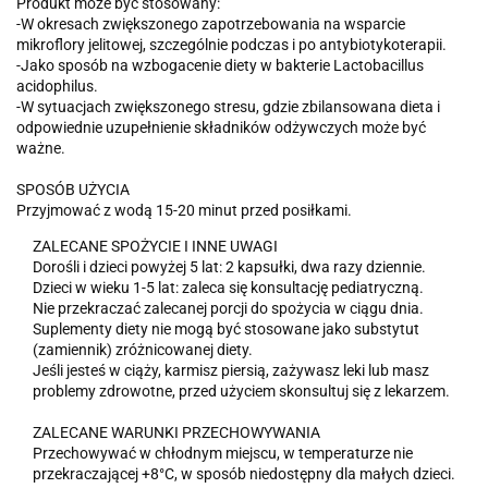
Produkt może być stosowany:
-W okresach zwiększonego zapotrzebowania na wsparcie
mikroflory jelitowej, szczególnie podczas i po antybiotykoterapii.
-Jako sposób na wzbogacenie diety w bakterie Lactobacillus
acidophilus.
-W sytuacjach zwiększonego stresu, gdzie zbilansowana dieta i
odpowiednie uzupełnienie składników odżywczych może być
ważne.
SPOSÓB UŻYCIA
Przyjmować z wodą 15-20 minut przed posiłkami.
ZALECANE SPOŻYCIE I INNE UWAGI
Dorośli i dzieci powyżej 5 lat: 2 kapsułki, dwa razy dziennie.
Dzieci w wieku 1-5 lat: zaleca się konsultację pediatryczną.
Nie przekraczać zalecanej porcji do spożycia w ciągu dnia.
Suplementy diety nie mogą być stosowane jako substytut
(zamiennik) zróżnicowanej diety.
Jeśli jesteś w ciąży, karmisz piersią, zażywasz leki lub masz
problemy zdrowotne, przed użyciem skonsultuj się z lekarzem.
ZALECANE WARUNKI PRZECHOWYWANIA
Przechowywać w chłodnym miejscu, w temperaturze nie
przekraczającej +8°C, w sposób niedostępny dla małych dzieci.