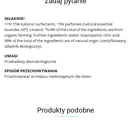
Zadaj pytanie
SKŁADNIK
I
>=5<15% kationic surfactants, <5% parfumes (natural essential
lavander oil*), Linalool. *0,4% of the total of the ingredients are from
organic farming. Further ingredients: water, isopropanol, citric acid,
99% of the total of the ingredients are of natural origin. (certyfikowany
składnik ekologiczny).
UWAGI
Przebadany dermatologicznie
SPOSÓB PRZECHOWYWANIA
Przechowywać w miejscu niedostępnym dla dzieci.
Produkty podobne